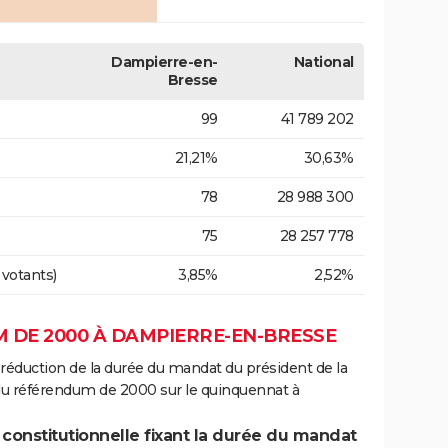
Dampierre-en-
National
Bresse
99
41 789 202
21,21%
30,63%
78
28 988 300
75
28 257 778
 votants)
3,85%
2,52%
 DE 2000 À DAMPIERRE-EN-BRESSE
 réduction de la durée du mandat du président de la
 du référendum de 2000 sur le quinquennat à
 constitutionnelle fixant la durée du mandat