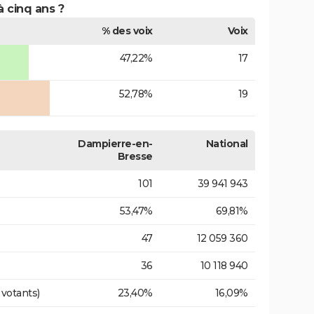
à cinq ans ?
% des voix
Voix
47,22%
17
52,78%
19
Dampierre-en-
National
Bresse
101
39 941 943
53,47%
69,81%
47
12 059 360
36
10 118 940
 votants)
23,40%
16,09%