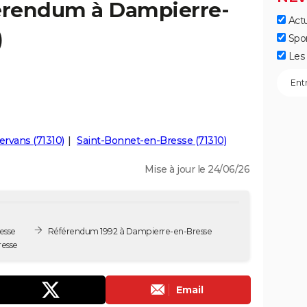
férendum à Dampierre-
Actu
)
Spo
Les 
rvans (71310)
Saint-Bonnet-en-Bresse (71310)
Mise à jour le 24/06/26
esse
Référendum 1992 à Dampierre-en-Bresse
esse
Email