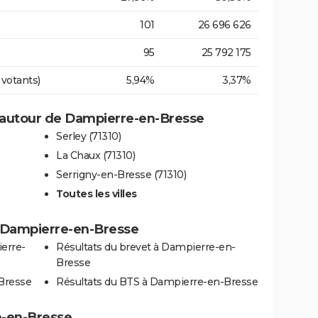
101
26 696 626
95
25 792 175
 votants)
5,94%
3,37%
 autour de Dampierre-en-Bresse
Serley (71310)
La Chaux (71310)
Serrigny-en-Bresse (71310)
Toutes les villes
 à Dampierre-en-Bresse
erre-
Résultats du brevet à Dampierre-en-
Bresse
Bresse
Résultats du BTS à Dampierre-en-Bresse
e-en-Bresse