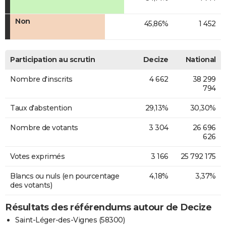
Non
45,86%
1 452
Participation au scrutin
Decize
National
Nombre d'inscrits
4 662
38 299
794
Taux d'abstention
29,13%
30,30%
Nombre de votants
3 304
26 696
626
Votes exprimés
3 166
25 792 175
Blancs ou nuls (en pourcentage
4,18%
3,37%
des votants)
Résultats des référendums autour de Decize
Saint-Léger-des-Vignes (58300)