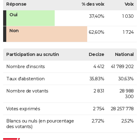
Réponse
% des voix
Voix
Oui
37,40%
1 030
Non
62,60%
1 724
Participation au scrutin
Decize
National
Nombre d'inscrits
4 412
41 789 202
Taux d'abstention
35,83%
30,63%
Nombre de votants
2 831
28 988
300
Votes exprimés
2 754
28 257 778
Blancs ou nuls (en pourcentage
2,72%
2,52%
des votants)