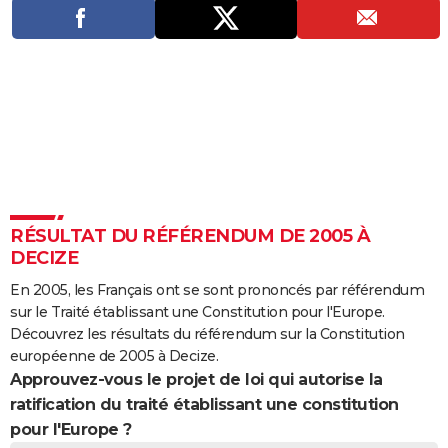
City break
Voyage de noces
Climat
Destinations
Voyage nature
Forum
+
PHOTO
GUIDES D'ACHAT
BONS PLANS
CARTE DE VOEUX
Carte Bonne année
Carte Pâques
Carte de Noël
Carte Saint-Valentin
Carte d'anniversaire
DICTIONNAIRE
Biographies
Expressions
Dictionnaire
Citations
Proverbes
PROGRAMME TV
RÉSULTAT DU RÉFÉRENDUM DE 2005 À
DECIZE
COPAINS D'AVANT
En 2005, les Français ont se sont prononcés par référendum
Se connecter
Collèges
Universités
Service militaire
S'inscrire
Lycées
Primaires
Entreprises
Avis de recherche
AVIS DE DÉCÈS
sur le Traité établissant une Constitution pour l'Europe.
Découvrez les résultats du référendum sur la Constitution
FORUM
européenne de 2005 à Decize.
Approuvez-vous le projet de loi qui autorise la
Lifestyle
Sport
Television
Cinema
Bricolage
Culture
Auto
Voyage
ratification du traité établissant une constitution
pour l'Europe ?