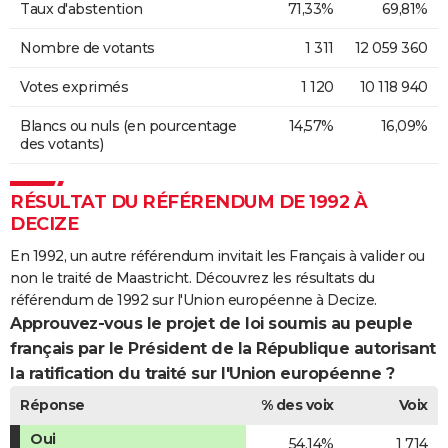
Taux d'abstention
71,33%
69,81%
Nombre de votants
1 311
12 059 360
Votes exprimés
1 120
10 118 940
Blancs ou nuls (en pourcentage
14,57%
16,09%
des votants)
RÉSULTAT DU RÉFÉRENDUM DE 1992 À
DECIZE
En 1992, un autre référendum invitait les Français à valider ou
non le traité de Maastricht. Découvrez les résultats du
référendum de 1992 sur l'Union européenne à Decize.
Approuvez-vous le projet de loi soumis au peuple
français par le Président de la République autorisant
la ratification du traité sur l'Union européenne ?
Réponse
% des voix
Voix
Oui
54,14%
1 714