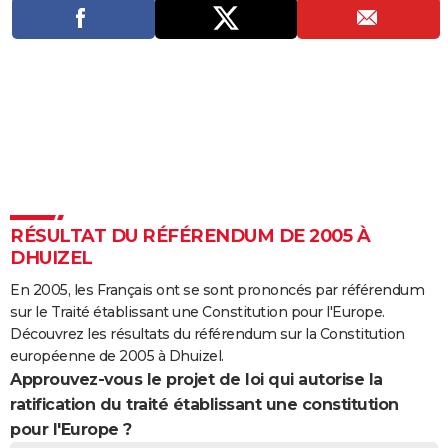
City break
Voyage de noces
Climat
Destinations
Voyage nature
Forum
+
PHOTO
GUIDES D'ACHAT
BONS PLANS
CARTE DE VOEUX
Carte Bonne année
Carte Pâques
Carte de Noël
Carte Saint-Valentin
Carte d'anniversaire
DICTIONNAIRE
Biographies
Expressions
Dictionnaire
Citations
Proverbes
PROGRAMME TV
RÉSULTAT DU RÉFÉRENDUM DE 2005 À
DHUIZEL
COPAINS D'AVANT
En 2005, les Français ont se sont prononcés par référendum
Se connecter
Collèges
Universités
Service militaire
S'inscrire
Lycées
Primaires
Entreprises
Avis de recherche
AVIS DE DÉCÈS
sur le Traité établissant une Constitution pour l'Europe.
Découvrez les résultats du référendum sur la Constitution
FORUM
européenne de 2005 à Dhuizel.
Approuvez-vous le projet de loi qui autorise la
Lifestyle
Sport
Television
Cinema
Bricolage
Culture
Auto
Voyage
ratification du traité établissant une constitution
pour l'Europe ?