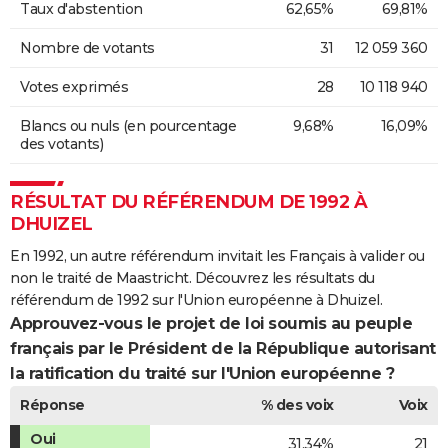
Taux d'abstention
62,65%
69,81%
Nombre de votants
31
12 059 360
Votes exprimés
28
10 118 940
Blancs ou nuls (en pourcentage
9,68%
16,09%
des votants)
RÉSULTAT DU RÉFÉRENDUM DE 1992 À
DHUIZEL
En 1992, un autre référendum invitait les Français à valider ou
non le traité de Maastricht. Découvrez les résultats du
référendum de 1992 sur l'Union européenne à Dhuizel.
Approuvez-vous le projet de loi soumis au peuple
français par le Président de la République autorisant
la ratification du traité sur l'Union européenne ?
Réponse
% des voix
Voix
Oui
31,34%
21