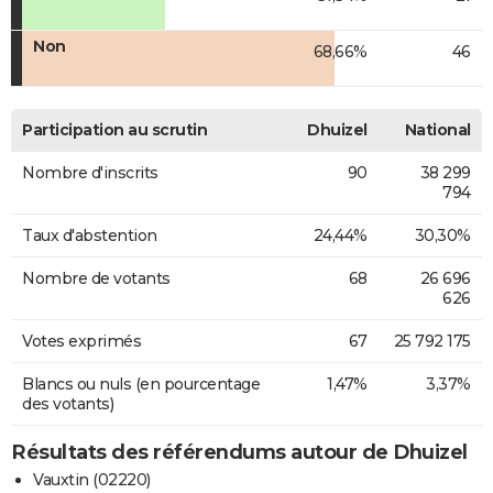
Non
68,66%
46
Participation au scrutin
Dhuizel
National
Nombre d'inscrits
90
38 299
794
Taux d'abstention
24,44%
30,30%
Nombre de votants
68
26 696
626
Votes exprimés
67
25 792 175
Blancs ou nuls (en pourcentage
1,47%
3,37%
des votants)
Résultats des référendums autour de Dhuizel
Vauxtin (02220)