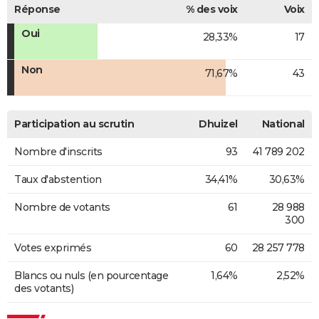
Réponse
% des voix
Voix
Oui
28,33%
17
Non
71,67%
43
Participation au scrutin
Dhuizel
National
Nombre d'inscrits
93
41 789 202
Taux d'abstention
34,41%
30,63%
Nombre de votants
61
28 988
300
Votes exprimés
60
28 257 778
Blancs ou nuls (en pourcentage
1,64%
2,52%
des votants)