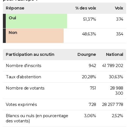
Réponse
% des voix
Voix
Oui
51,37%
374
Non
48,63%
354
Participation au scrutin
Dourgne
National
Nombre d'inscrits
942
41 789 202
Taux d'abstention
20,28%
30,63%
Nombre de votants
751
28 988
300
Votes exprimés
728
28 257 778
Blancs ou nuls (en pourcentage
3,06%
2,52%
des votants)