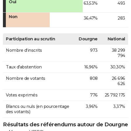
Oui
63,53%
493
Non
36,47%
283
Participation au scrutin
Dourgne
National
Nombre d'inscrits
973
38 299
794
Taux d'abstention
16,96%
30,30%
Nombre de votants
808
26 696
626
Votes exprimés
776
25 792 175
Blancs ou nuls (en pourcentage
3,96%
3,37%
des votants)
Résultats des référendums autour de Dourgne