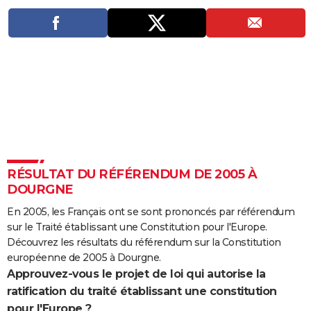
City break
Voyage de noces
Climat
Destinations
Voyage nature
Forum
+
PHOTO
GUIDES D'ACHAT
BONS PLANS
CARTE DE VOEUX
Carte Bonne année
Carte Pâques
Carte de Noël
Carte Saint-Valentin
Carte d'anniversaire
DICTIONNAIRE
Biographies
Expressions
Dictionnaire
Citations
Proverbes
PROGRAMME TV
RÉSULTAT DU RÉFÉRENDUM DE 2005 À
COPAINS D'AVANT
DOURGNE
Se connecter
Collèges
Universités
Service militaire
S'inscrire
Lycées
Primaires
Entreprises
Avis de recherche
En 2005, les Français ont se sont prononcés par référendum
AVIS DE DÉCÈS
sur le Traité établissant une Constitution pour l'Europe.
FORUM
Découvrez les résultats du référendum sur la Constitution
européenne de 2005 à Dourgne.
Lifestyle
Sport
Television
Cinema
Bricolage
Culture
Auto
Voyage
Approuvez-vous le projet de loi qui autorise la
ratification du traité établissant une constitution
pour l'Europe ?