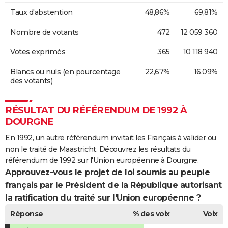
Taux d'abstention
48,86%
69,81%
Nombre de votants
472
12 059 360
Votes exprimés
365
10 118 940
Blancs ou nuls (en pourcentage
22,67%
16,09%
des votants)
RÉSULTAT DU RÉFÉRENDUM DE 1992 À
DOURGNE
En 1992, un autre référendum invitait les Français à valider ou
non le traité de Maastricht. Découvrez les résultats du
référendum de 1992 sur l'Union européenne à Dourgne.
Approuvez-vous le projet de loi soumis au peuple
français par le Président de la République autorisant
la ratification du traité sur l'Union européenne ?
Réponse
% des voix
Voix