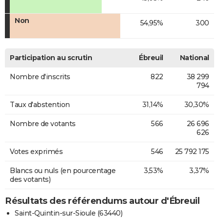
Non
54,95%
300
Participation au scrutin
Ébreuil
National
Nombre d'inscrits
822
38 299
794
Taux d'abstention
31,14%
30,30%
Nombre de votants
566
26 696
626
Votes exprimés
546
25 792 175
Blancs ou nuls (en pourcentage
3,53%
3,37%
des votants)
Résultats des référendums autour d'Ébreuil
Saint-Quintin-sur-Sioule (63440)