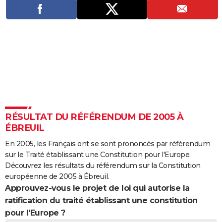
City break
Voyage de noces
Climat
Destinations
Voyage nature
Forum
+
PHOTO
GUIDES D'ACHAT
BONS PLANS
CARTE DE VOEUX
Carte Bonne année
Carte Pâques
Carte de Noël
Carte Saint-Valentin
Carte d'anniversaire
DICTIONNAIRE
Biographies
Expressions
Dictionnaire
Citations
Proverbes
PROGRAMME TV
RÉSULTAT DU RÉFÉRENDUM DE 2005 À
ÉBREUIL
COPAINS D'AVANT
En 2005, les Français ont se sont prononcés par référendum
Se connecter
Collèges
Universités
Service militaire
S'inscrire
Lycées
Primaires
Entreprises
Avis de recherche
AVIS DE DÉCÈS
sur le Traité établissant une Constitution pour l'Europe.
Découvrez les résultats du référendum sur la Constitution
FORUM
européenne de 2005 à Ébreuil.
Approuvez-vous le projet de loi qui autorise la
Lifestyle
Sport
Television
Cinema
Bricolage
Culture
Auto
Voyage
ratification du traité établissant une constitution
pour l'Europe ?