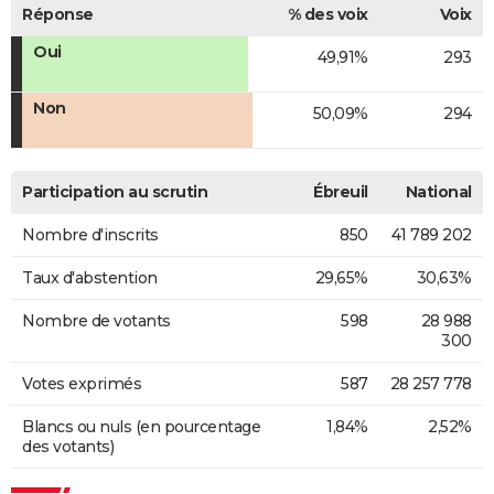
Réponse
% des voix
Voix
Oui
49,91%
293
Non
50,09%
294
Participation au scrutin
Ébreuil
National
Nombre d'inscrits
850
41 789 202
Taux d'abstention
29,65%
30,63%
Nombre de votants
598
28 988
300
Votes exprimés
587
28 257 778
Blancs ou nuls (en pourcentage
1,84%
2,52%
des votants)