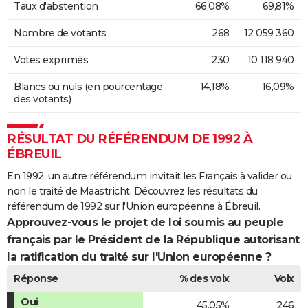
Taux d'abstention
66,08%
69,81%
Nombre de votants
268
12 059 360
Votes exprimés
230
10 118 940
Blancs ou nuls (en pourcentage
14,18%
16,09%
des votants)
RÉSULTAT DU RÉFÉRENDUM DE 1992 À
ÉBREUIL
En 1992, un autre référendum invitait les Français à valider ou
non le traité de Maastricht. Découvrez les résultats du
référendum de 1992 sur l'Union européenne à Ébreuil.
Approuvez-vous le projet de loi soumis au peuple
français par le Président de la République autorisant
la ratification du traité sur l'Union européenne ?
Réponse
% des voix
Voix
Oui
45,05%
246