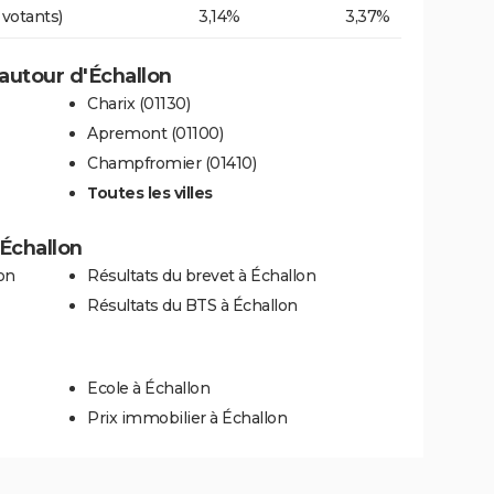
 votants)
3,14%
3,37%
autour d'Échallon
Charix (01130)
Apremont (01100)
Champfromier (01410)
Toutes les villes
 Échallon
on
Résultats du brevet à Échallon
Résultats du BTS à Échallon
Ecole à Échallon
Prix immobilier à Échallon