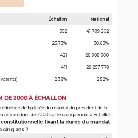
Échallon
National
552
41 789 202
23,73%
30,63%
421
28 988 300
411
28 257 778
 votants)
2,38%
2,52%
 DE 2000 À ÉCHALLON
 réduction de la durée du mandat du président de la
du référendum de 2000 sur le quinquennat à Échallon.
 constitutionnelle fixant la durée du mandat
à cinq ans ?