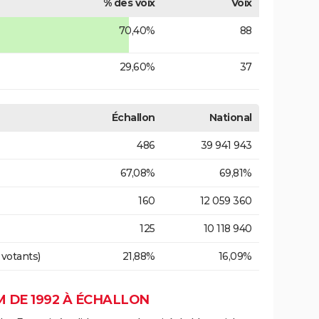
% des voix
Voix
70,40%
88
29,60%
37
Échallon
National
486
39 941 943
67,08%
69,81%
160
12 059 360
125
10 118 940
 votants)
21,88%
16,09%
 DE 1992 À ÉCHALLON