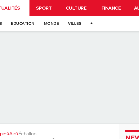
TUALITÉS
SPORT
CULTURE
FINANCE
A
S
EDUCATION
MONDE
VILLES
+
pes
Ain
Échallon
NEW