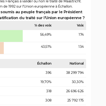
es Français à valider ou non le traité de Maastricht.
m de 1992 sur l'Union européenne à Échallon.
 soumis au peuple français par le Président
atification du traité sur l'Union européenne ?
% des voix
Voix
56,49%
174
43,51%
134
Échallon
National
396
38 299 794
19,70%
30,30%
318
26 696 626
308
25 792 175