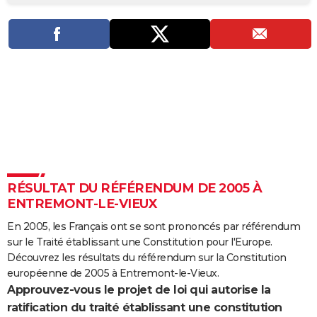
City break
Voyage de noces
Climat
Destinations
Voyage nature
Forum
+
PHOTO
GUIDES D'ACHAT
BONS PLANS
CARTE DE VOEUX
Carte Bonne année
Carte Pâques
Carte de Noël
Carte Saint-Valentin
Carte d'anniversaire
DICTIONNAIRE
Biographies
Expressions
Dictionnaire
Citations
Proverbes
PROGRAMME TV
RÉSULTAT DU RÉFÉRENDUM DE 2005 À
COPAINS D'AVANT
ENTREMONT-LE-VIEUX
Se connecter
Collèges
Universités
Service militaire
S'inscrire
Lycées
Primaires
Entreprises
Avis de recherche
AVIS DE DÉCÈS
En 2005, les Français ont se sont prononcés par référendum
sur le Traité établissant une Constitution pour l'Europe.
FORUM
Découvrez les résultats du référendum sur la Constitution
Lifestyle
Sport
Television
Cinema
Bricolage
Culture
Auto
Voyage
européenne de 2005 à Entremont-le-Vieux.
Approuvez-vous le projet de loi qui autorise la
ratification du traité établissant une constitution