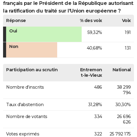
français par le Président de la République autorisant
la ratification du traité sur l'Union européenne ?
Réponse
% des voix
Voix
Oui
59,32%
191
Non
40,68%
131
Participation au scrutin
Entremon
National
t-le-Vieux
Nombre d'inscrits
486
38 299
794
Taux d'abstention
31,28%
30,30%
Nombre de votants
334
26 696
626
Votes exprimés
322
25 792 175