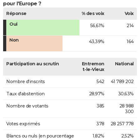
pour l'Europe ?
Réponse
% des voix
Voix
Oui
56,61%
214
Non
43,39%
164
Participation au scrutin
Entremon
National
t-le-Vieux
Nombre d'inscrits
542
41 789 202
Taux d'abstention
28,97%
30,63%
Nombre de votants
385
28 988
300
Votes exprimés
378
28 257 778
Blancs ou nuls (en pourcentage
1,82%
2,52%