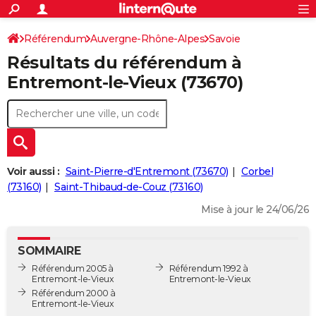
ACTUALITÉS
Connexion
S'inscrire
Référendum
Auvergne-Rhône-Alpes
Savoie
Rechercher
Société
Education
Villes
Politique
Faits Divers
Monde
+
SPORT
Résultats du référendum à
Entremont-le-Vieux
Football
Cyclisme
Forum
Coupe du monde 2026
Tennis
Rugby
CULTURE
Entremont-le-Vieux (73670)
TNT
Cinéma
Musique
Programme TV
Streaming
Sorties cinéma
+
FINANCE
Impôts
Immobilier
Banque
Crédit
Retraite
Epargne
Risques naturels par ville
Assurance
AUTO
Réserver un essai
Berlines
Forum auto
Essais
Citadines
SUV
+
HIGH-TECH
Voir aussi :
Saint-Pierre-d'Entremont (73670)
Corbel
Meilleur smartphone
Ordinateurs
Guide high-tech
Mobiles
Internet
Jeux vidéo
+
(73160)
Saint-Thibaud-de-Couz (73160)
BRICOLAGE
Mise à jour le 24/06/26
Aménagement intérieur
Cuisine
Jardinage
+
Forum
Extérieur
Salle de bains
Rangement
WEEK-END
Escapades
Expositions
Week-end nature
Guides de France
Patrimoine
Musées
+
LIFESTYLE
SOMMAIRE
Référendum 2005 à
Référendum 1992 à
Bien-être
Mode
+
Art de vivre
Loisirs
Modes de vie
SANTE
Entremont-le-Vieux
Entremont-le-Vieux
Référendum 2000 à
Guide de la santé
Médicaments
+
Alimentation
Maladies
Sommeil
Entremont-le-Vieux
VOYAGE