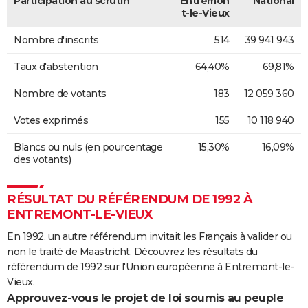
Participation au scrutin
Entremon
National
t-le-Vieux
Nombre d'inscrits
514
39 941 943
Taux d'abstention
64,40%
69,81%
Nombre de votants
183
12 059 360
Votes exprimés
155
10 118 940
Blancs ou nuls (en pourcentage
15,30%
16,09%
des votants)
RÉSULTAT DU RÉFÉRENDUM DE 1992 À
ENTREMONT-LE-VIEUX
En 1992, un autre référendum invitait les Français à valider ou
non le traité de Maastricht. Découvrez les résultats du
référendum de 1992 sur l'Union européenne à Entremont-le-
Vieux.
Approuvez-vous le projet de loi soumis au peuple