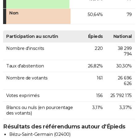
Non
50,64%
79
Participation au scrutin
Épieds
National
Nombre d'inscrits
220
38 299
794
Taux d'abstention
26,82%
30,30%
Nombre de votants
161
26 696
626
Votes exprimés
156
25 792 175
Blancs ou nuls (en pourcentage
3,11%
3,37%
des votants)
Résultats des référendums autour d'Épieds
Bézu-Saint-Germain (02400)