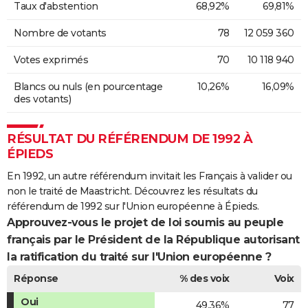
Taux d'abstention
68,92%
69,81%
Nombre de votants
78
12 059 360
Votes exprimés
70
10 118 940
Blancs ou nuls (en pourcentage
10,26%
16,09%
des votants)
RÉSULTAT DU RÉFÉRENDUM DE 1992 À
ÉPIEDS
En 1992, un autre référendum invitait les Français à valider ou
non le traité de Maastricht. Découvrez les résultats du
référendum de 1992 sur l'Union européenne à Épieds.
Approuvez-vous le projet de loi soumis au peuple
français par le Président de la République autorisant
la ratification du traité sur l'Union européenne ?
Réponse
% des voix
Voix
Oui
49,36%
77