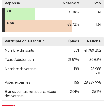
Réponse
% des voix
Voix
Oui
31,28%
61
Non
68,72%
134
Participation au scrutin
Épieds
National
Nombre d'inscrits
271
41 789 202
Taux d'abstention
26,57%
30,63%
Nombre de votants
199
28 988
300
Votes exprimés
195
28 257 778
Blancs ou nuls (en pourcentage
2,01%
2,52%
des votants)