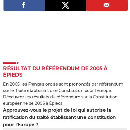
City break
Voyage de noces
Climat
Destinations
Voyage nature
Forum
+
PHOTO
GUIDES D'ACHAT
BONS PLANS
CARTE DE VOEUX
Carte Bonne année
Carte Pâques
Carte de Noël
Carte Saint-Valentin
Carte d'anniversaire
DICTIONNAIRE
Biographies
Expressions
Dictionnaire
Citations
Proverbes
PROGRAMME TV
RÉSULTAT DU RÉFÉRENDUM DE 2005 À
ÉPIEDS
COPAINS D'AVANT
En 2005, les Français ont se sont prononcés par référendum
Se connecter
Collèges
Universités
Service militaire
S'inscrire
Lycées
Primaires
Entreprises
Avis de recherche
AVIS DE DÉCÈS
sur le Traité établissant une Constitution pour l'Europe.
Découvrez les résultats du référendum sur la Constitution
FORUM
européenne de 2005 à Épieds.
Approuvez-vous le projet de loi qui autorise la
Lifestyle
Sport
Television
Cinema
Bricolage
Culture
Auto
Voyage
ratification du traité établissant une constitution
pour l'Europe ?