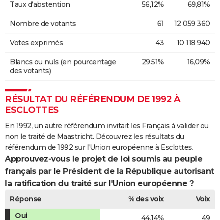
Taux d'abstention
56,12%
69,81%
Nombre de votants
61
12 059 360
Votes exprimés
43
10 118 940
Blancs ou nuls (en pourcentage
29,51%
16,09%
des votants)
RÉSULTAT DU RÉFÉRENDUM DE 1992 À
ESCLOTTES
En 1992, un autre référendum invitait les Français à valider ou
non le traité de Maastricht. Découvrez les résultats du
référendum de 1992 sur l'Union européenne à Esclottes.
Approuvez-vous le projet de loi soumis au peuple
français par le Président de la République autorisant
la ratification du traité sur l'Union européenne ?
Réponse
% des voix
Voix
Oui
44,14%
49