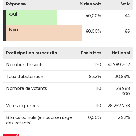
Réponse
% des voix
Voix
Oui
40,00%
44
Non
60,00%
66
Participation au scrutin
Esclottes
National
Nombre d'inscrits
120
41 789 202
Taux d'abstention
8,33%
30,63%
Nombre de votants
110
28 988
300
Votes exprimés
110
28 257 778
Blancs ou nuls (en pourcentage
0,00%
2,52%
des votants)