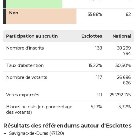
Non
55,86%
62
Participation au scrutin
Esclottes
National
Nombre d'inscrits
138
38 299
794
Taux d'abstention
15,22%
30,30%
Nombre de votants
117
26 696
626
Votes exprimés
111
25 792 175
Blancs ou nuls (en pourcentage
5,13%
3,37%
des votants)
Résultats des référendums autour d'Esclottes
Savignac-de-Duras (47120)