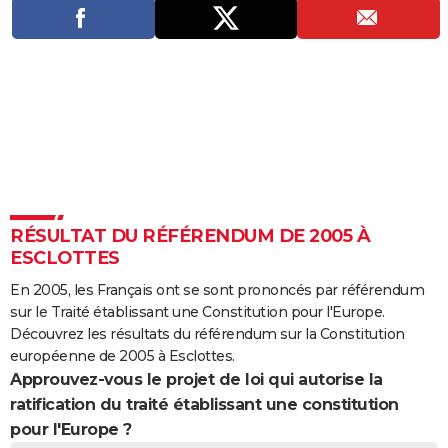
City break
Voyage de noces
Climat
Destinations
Voyage nature
Forum
+
PHOTO
GUIDES D'ACHAT
BONS PLANS
CARTE DE VOEUX
Carte Bonne année
Carte Pâques
Carte de Noël
Carte Saint-Valentin
Carte d'anniversaire
DICTIONNAIRE
Biographies
Expressions
Dictionnaire
Citations
Proverbes
PROGRAMME TV
RÉSULTAT DU RÉFÉRENDUM DE 2005 À
ESCLOTTES
COPAINS D'AVANT
En 2005, les Français ont se sont prononcés par référendum
Se connecter
Collèges
Universités
Service militaire
S'inscrire
Lycées
Primaires
Entreprises
Avis de recherche
AVIS DE DÉCÈS
sur le Traité établissant une Constitution pour l'Europe.
Découvrez les résultats du référendum sur la Constitution
FORUM
européenne de 2005 à Esclottes.
Approuvez-vous le projet de loi qui autorise la
Lifestyle
Sport
Television
Cinema
Bricolage
Culture
Auto
Voyage
ratification du traité établissant une constitution
pour l'Europe ?