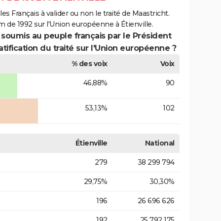
es Français à valider ou non le traité de Maastricht.
 de 1992 sur l'Union européenne à Étienville.
 soumis au peuple français par le Président
atification du traité sur l'Union européenne ?
% des voix
Voix
46,88%
90
53,13%
102
Étienville
National
279
38 299 794
29,75%
30,30%
196
26 696 626
192
25 792 175