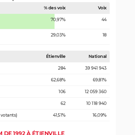
% des voix
Voix
70,97%
44
29,03%
18
Étienville
National
284
39 941 943
62,68%
69,81%
106
12 059 360
62
10 118 940
 votants)
41,51%
16,09%
DE 1992 À ÉTIENVILLE