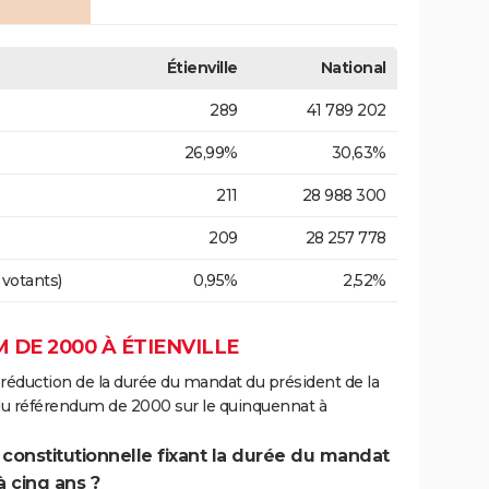
Étienville
National
289
41 789 202
26,99%
30,63%
211
28 988 300
209
28 257 778
 votants)
0,95%
2,52%
DE 2000 À ÉTIENVILLE
 réduction de la durée du mandat du président de la
 du référendum de 2000 sur le quinquennat à
 constitutionnelle fixant la durée du mandat
à cinq ans ?