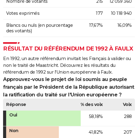
Nombre de votants
215
12 059 360
Votes exprimés
177
10 118 940
Blancs ou nuls (en pourcentage
17,67%
16,09%
des votants)
RÉSULTAT DU RÉFÉRENDUM DE 1992 À FAULX
En 1992, un autre référendum invitait les Français à valider ou
non le traité de Maastricht. Découvrez les résultats du
référendum de 1992 sur l'Union européenne à Faulx.
Approuvez-vous le projet de loi soumis au peuple
français par le Président de la République autorisant
la ratification du traité sur l'Union européenne ?
Réponse
% des voix
Voix
Oui
58,18%
288
Non
41,82%
207