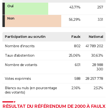
Oui
43,71%
257
Non
56,29%
331
Participation au scrutin
Faulx
National
Nombre d'inscrits
802
41 789 202
Taux d'abstention
25,06%
30,63%
Nombre de votants
601
28 988
300
Votes exprimés
588
28 257 778
Blancs ou nuls (en pourcentage
2,16%
2,52%
des votants)
RÉSULTAT DU RÉFÉRENDUM DE 2000 À FAULX