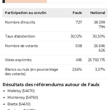
Participation au scrutin
Faulx
National
Nombre d'inscrits
727
38 299
794
Taux d'abstention
30,12%
30,30%
Nombre de votants
508
26 696
626
Votes exprimés
495
25 792 175
Blancs ou nuls (en pourcentage
2,56%
3,37%
des votants)
Résultats des référendums autour de Faulx
Malleloy (54670)
Montenoy (54760)
Bratte (54610)