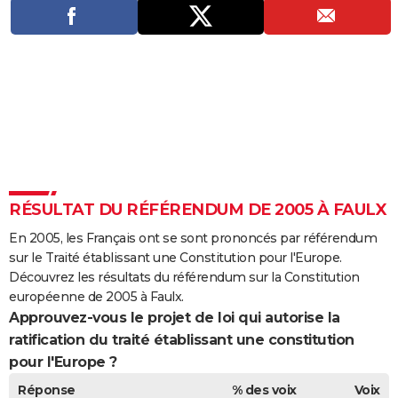
City break
Voyage de noces
Climat
Destinations
Voyage nature
Forum
+
PHOTO
GUIDES D'ACHAT
BONS PLANS
CARTE DE VOEUX
Carte Bonne année
Carte Pâques
Carte de Noël
Carte Saint-Valentin
Carte d'anniversaire
DICTIONNAIRE
Biographies
Expressions
Dictionnaire
Citations
Proverbes
PROGRAMME TV
RÉSULTAT DU RÉFÉRENDUM DE 2005 À FAULX
COPAINS D'AVANT
En 2005, les Français ont se sont prononcés par référendum
sur le Traité établissant une Constitution pour l'Europe.
Se connecter
Collèges
Universités
Service militaire
S'inscrire
Lycées
Primaires
Entreprises
Avis de recherche
AVIS DE DÉCÈS
Découvrez les résultats du référendum sur la Constitution
européenne de 2005 à Faulx.
FORUM
Approuvez-vous le projet de loi qui autorise la
ratification du traité établissant une constitution
Lifestyle
Sport
Television
Cinema
Bricolage
Culture
Auto
Voyage
pour l'Europe ?
Réponse
% des voix
Voix