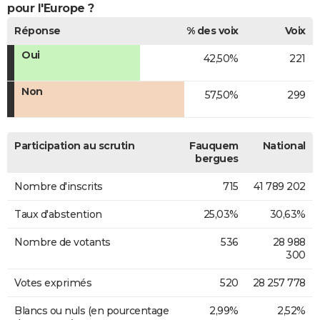
pour l'Europe ?
Réponse
% des voix
Voix
Oui
42,50%
221
Non
57,50%
299
Participation au scrutin
Fauquem
National
bergues
Nombre d'inscrits
715
41 789 202
Taux d'abstention
25,03%
30,63%
Nombre de votants
536
28 988
300
Votes exprimés
520
28 257 778
Blancs ou nuls (en pourcentage
2,99%
2,52%