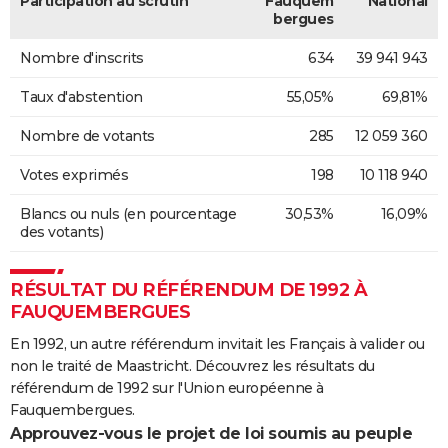
Participation au scrutin
Fauquem
National
bergues
Nombre d'inscrits
634
39 941 943
Taux d'abstention
55,05%
69,81%
Nombre de votants
285
12 059 360
Votes exprimés
198
10 118 940
Blancs ou nuls (en pourcentage
30,53%
16,09%
des votants)
RÉSULTAT DU RÉFÉRENDUM DE 1992 À
FAUQUEMBERGUES
En 1992, un autre référendum invitait les Français à valider ou
non le traité de Maastricht. Découvrez les résultats du
référendum de 1992 sur l'Union européenne à
Fauquembergues.
Approuvez-vous le projet de loi soumis au peuple