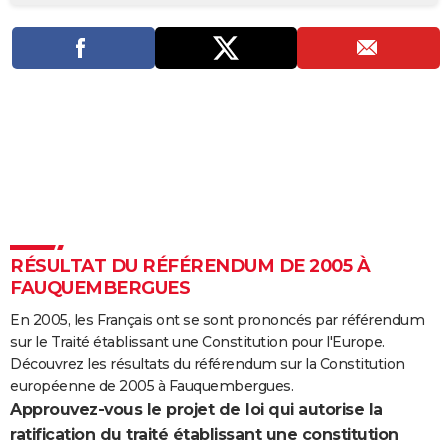
City break
Voyage de noces
Climat
Destinations
Voyage nature
Forum
+
PHOTO
GUIDES D'ACHAT
BONS PLANS
CARTE DE VOEUX
Carte Bonne année
Carte Pâques
Carte de Noël
Carte Saint-Valentin
Carte d'anniversaire
DICTIONNAIRE
Biographies
Expressions
Dictionnaire
Citations
Proverbes
PROGRAMME TV
RÉSULTAT DU RÉFÉRENDUM DE 2005 À
COPAINS D'AVANT
FAUQUEMBERGUES
Se connecter
Collèges
Universités
Service militaire
S'inscrire
Lycées
Primaires
Entreprises
Avis de recherche
AVIS DE DÉCÈS
En 2005, les Français ont se sont prononcés par référendum
sur le Traité établissant une Constitution pour l'Europe.
FORUM
Découvrez les résultats du référendum sur la Constitution
Lifestyle
Sport
Television
Cinema
Bricolage
Culture
Auto
Voyage
européenne de 2005 à Fauquembergues.
Approuvez-vous le projet de loi qui autorise la
ratification du traité établissant une constitution