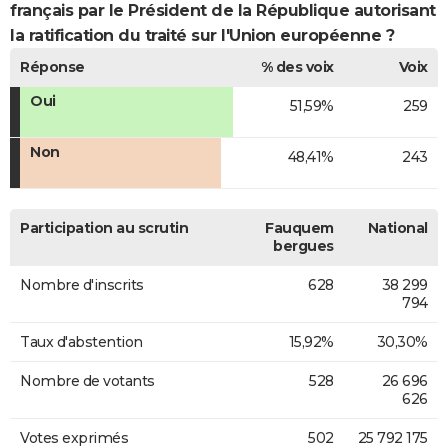
français par le Président de la République autorisant
la ratification du traité sur l'Union européenne ?
Réponse
% des voix
Voix
Oui
51,59%
259
Non
48,41%
243
Participation au scrutin
Fauquem
National
bergues
Nombre d'inscrits
628
38 299
794
Taux d'abstention
15,92%
30,30%
Nombre de votants
528
26 696
626
Votes exprimés
502
25 792 175