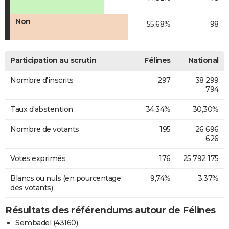
Non
55,68%
98
Participation au scrutin
Félines
National
Nombre d'inscrits
297
38 299
794
Taux d'abstention
34,34%
30,30%
Nombre de votants
195
26 696
626
Votes exprimés
176
25 792 175
Blancs ou nuls (en pourcentage
9,74%
3,37%
des votants)
Résultats des référendums autour de Félines
Sembadel (43160)