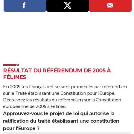
City break
Voyage de noces
Climat
Destinations
Voyage nature
Forum
+
PHOTO
GUIDES D'ACHAT
BONS PLANS
CARTE DE VOEUX
Carte Bonne année
Carte Pâques
Carte de Noël
Carte Saint-Valentin
Carte d'anniversaire
DICTIONNAIRE
Biographies
Expressions
Dictionnaire
Citations
Proverbes
PROGRAMME TV
RÉSULTAT DU RÉFÉRENDUM DE 2005 À
FÉLINES
COPAINS D'AVANT
En 2005, les Français ont se sont prononcés par référendum
Se connecter
Collèges
Universités
Service militaire
S'inscrire
Lycées
Primaires
Entreprises
Avis de recherche
AVIS DE DÉCÈS
sur le Traité établissant une Constitution pour l'Europe.
Découvrez les résultats du référendum sur la Constitution
FORUM
européenne de 2005 à Félines.
Approuvez-vous le projet de loi qui autorise la
Lifestyle
Sport
Television
Cinema
Bricolage
Culture
Auto
Voyage
ratification du traité établissant une constitution
pour l'Europe ?