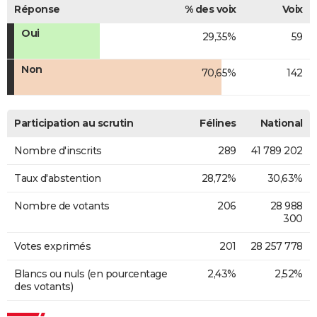
Réponse
% des voix
Voix
Oui
29,35%
59
Non
70,65%
142
Participation au scrutin
Félines
National
Nombre d'inscrits
289
41 789 202
Taux d'abstention
28,72%
30,63%
Nombre de votants
206
28 988
300
Votes exprimés
201
28 257 778
Blancs ou nuls (en pourcentage
2,43%
2,52%
des votants)