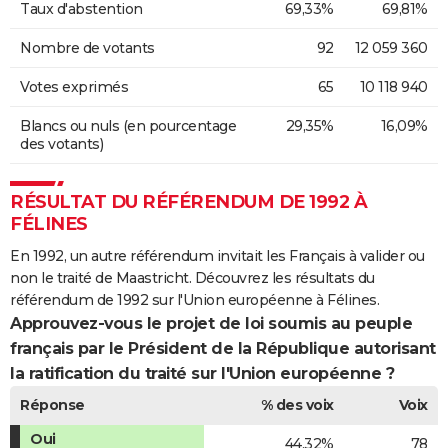
Taux d'abstention
69,33%
69,81%
Nombre de votants
92
12 059 360
Votes exprimés
65
10 118 940
Blancs ou nuls (en pourcentage
29,35%
16,09%
des votants)
RÉSULTAT DU RÉFÉRENDUM DE 1992 À
FÉLINES
En 1992, un autre référendum invitait les Français à valider ou
non le traité de Maastricht. Découvrez les résultats du
référendum de 1992 sur l'Union européenne à Félines.
Approuvez-vous le projet de loi soumis au peuple
français par le Président de la République autorisant
la ratification du traité sur l'Union européenne ?
Réponse
% des voix
Voix
Oui
44,32%
78