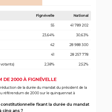
Fignévelle
National
55
41 789 202
23,64%
30,63%
42
28 988 300
41
28 257 778
 votants)
2,38%
2,52%
 DE 2000 À FIGNÉVELLE
 réduction de la durée du mandat du président de la
 du référendum de 2000 sur le quinquennat à
 constitutionnelle fixant la durée du mandat
à cinq ans ?