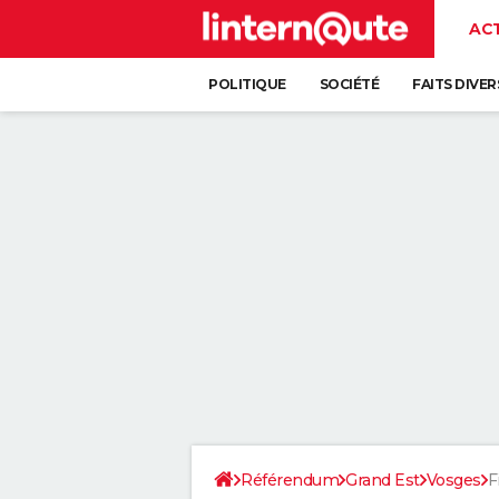
AC
POLITIQUE
SOCIÉTÉ
FAITS DIVER
Référendum
Grand Est
Vosges
F