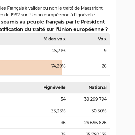
es Français à valider ou non le traité de Maastricht.
m de 1992 sur l'Union européenne à Fignévelle.
 soumis au peuple français par le Président
atification du traité sur l'Union européenne ?
% des voix
Voix
25,71%
9
74,29%
26
Fignévelle
National
54
38 299 794
33,33%
30,30%
36
26 696 626
35
25 792 175