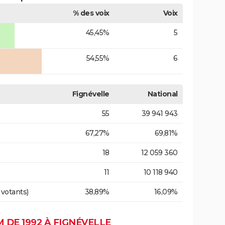
% des voix
Voix
45,45%
5
54,55%
6
Fignévelle
National
55
39 941 943
67,27%
69,81%
18
12 059 360
11
10 118 940
 votants)
38,89%
16,09%
DE 1992 À FIGNÉVELLE