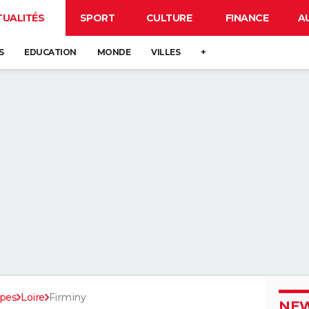
TUALITÉS
SPORT
CULTURE
FINANCE
A
S
EDUCATION
MONDE
VILLES
+
pes
Loire
Firminy
NEW