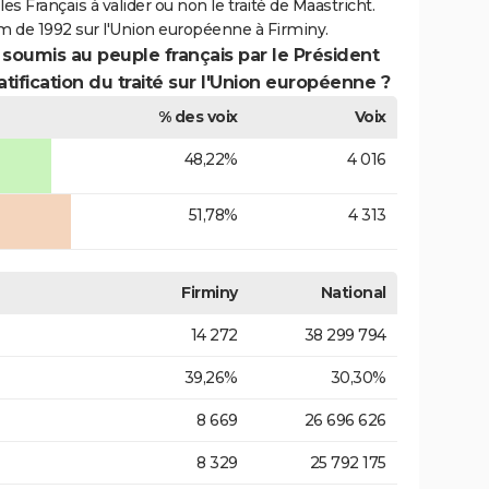
es Français à valider ou non le traité de Maastricht.
m de 1992 sur l'Union européenne à Firminy.
 soumis au peuple français par le Président
atification du traité sur l'Union européenne ?
% des voix
Voix
48,22%
4 016
51,78%
4 313
Firminy
National
14 272
38 299 794
39,26%
30,30%
8 669
26 696 626
8 329
25 792 175