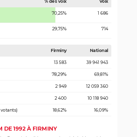
% des voix
Voix
70,25%
1 686
29,75%
714
Firminy
National
13 583
39 941 943
78,29%
69,81%
2 949
12 059 360
2 400
10 118 940
 votants)
18,62%
16,09%
DE 1992 À FIRMINY