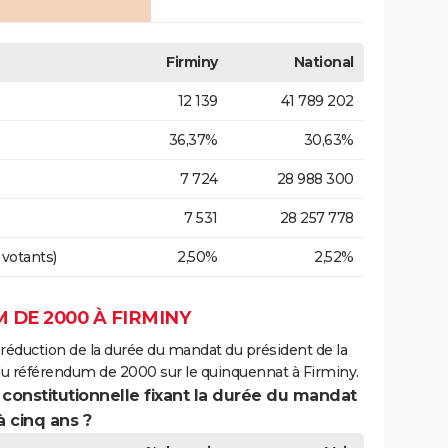
Firminy
National
12 139
41 789 202
36,37%
30,63%
7 724
28 988 300
7 531
28 257 778
 votants)
2,50%
2,52%
 DE 2000 À FIRMINY
 réduction de la durée du mandat du président de la
du référendum de 2000 sur le quinquennat à Firminy.
 constitutionnelle fixant la durée du mandat
à cinq ans ?