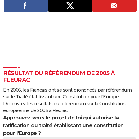
City break
Voyage de noces
Climat
Destinations
Voyage nature
Forum
+
PHOTO
GUIDES D'ACHAT
BONS PLANS
CARTE DE VOEUX
Carte Bonne année
Carte Pâques
Carte de Noël
Carte Saint-Valentin
Carte d'anniversaire
DICTIONNAIRE
Biographies
Expressions
Dictionnaire
Citations
Proverbes
PROGRAMME TV
RÉSULTAT DU RÉFÉRENDUM DE 2005 À
FLEURAC
COPAINS D'AVANT
En 2005, les Français ont se sont prononcés par référendum
Se connecter
Collèges
Universités
Service militaire
S'inscrire
Lycées
Primaires
Entreprises
Avis de recherche
AVIS DE DÉCÈS
sur le Traité établissant une Constitution pour l'Europe.
Découvrez les résultats du référendum sur la Constitution
FORUM
européenne de 2005 à Fleurac.
Approuvez-vous le projet de loi qui autorise la
Lifestyle
Sport
Television
Cinema
Bricolage
Culture
Auto
Voyage
ratification du traité établissant une constitution
pour l'Europe ?