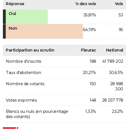
Réponse
% des voix
Voix
Oui
35,81%
53
Non
64,19%
95
Participation au scrutin
Fleurac
National
Nombre d'inscrits
188
41 789 202
Taux d'abstention
20,21%
30,63%
Nombre de votants
150
28 988
300
Votes exprimés
148
28 257 778
Blancs ou nuls (en pourcentage
1,33%
2,52%
des votants)