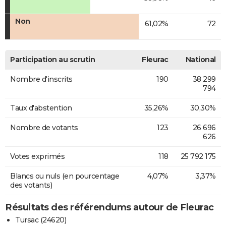
Non
61,02%
72
Participation au scrutin
Fleurac
National
Nombre d'inscrits
190
38 299
794
Taux d'abstention
35,26%
30,30%
Nombre de votants
123
26 696
626
Votes exprimés
118
25 792 175
Blancs ou nuls (en pourcentage
4,07%
3,37%
des votants)
Résultats des référendums autour de Fleurac
Tursac (24620)