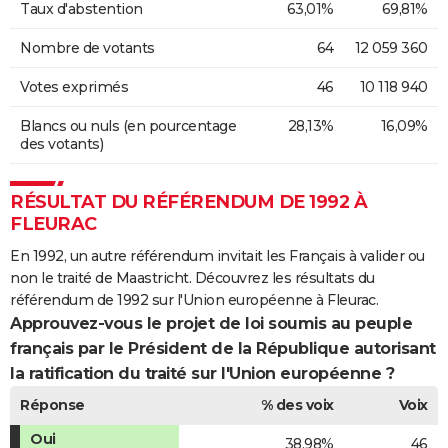
Taux d'abstention
63,01%
69,81%
Nombre de votants
64
12 059 360
Votes exprimés
46
10 118 940
Blancs ou nuls (en pourcentage
28,13%
16,09%
des votants)
RÉSULTAT DU RÉFÉRENDUM DE 1992 À
FLEURAC
En 1992, un autre référendum invitait les Français à valider ou
non le traité de Maastricht. Découvrez les résultats du
référendum de 1992 sur l'Union européenne à Fleurac.
Approuvez-vous le projet de loi soumis au peuple
français par le Président de la République autorisant
la ratification du traité sur l'Union européenne ?
Réponse
% des voix
Voix
Oui
38,98%
46