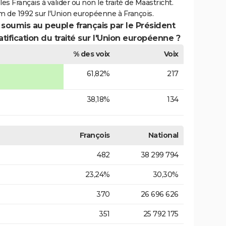
es Français à valider ou non le traité de Maastricht.
m de 1992 sur l'Union européenne à François.
 soumis au peuple français par le Président
atification du traité sur l'Union européenne ?
% des voix
Voix
61,82%
217
38,18%
134
François
National
482
38 299 794
23,24%
30,30%
370
26 696 626
351
25 792 175