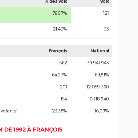
% des voix
Voix
78,57%
121
21,43%
33
François
National
562
39 941 943
64,23%
69,81%
201
12 059 360
154
10 118 940
 votants)
23,38%
16,09%
 DE 1992 À FRANÇOIS