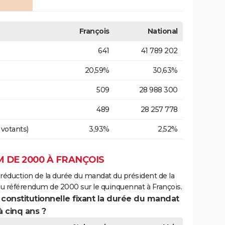
François
National
641
41 789 202
20,59%
30,63%
509
28 988 300
489
28 257 778
 votants)
3,93%
2,52%
 DE 2000 À FRANÇOIS
 réduction de la durée du mandat du président de la
du référendum de 2000 sur le quinquennat à François.
 constitutionnelle fixant la durée du mandat
à cinq ans ?