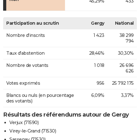
45,29%
433
Participation au scrutin
Gergy
National
Nombre d'inscrits
1 423
38 299
794
Taux d'abstention
28,46%
30,30%
Nombre de votants
1 018
26 696
626
Votes exprimés
956
25 792 175
Blancs ou nuls (en pourcentage
6,09%
3,37%
des votants)
Résultats des référendums autour de Gergy
Verjux (71590)
Virey-le-Grand (71530)
Sassenay (71530)