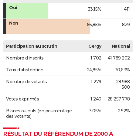
Oui
33,15%
411
Non
66,85%
829
Participation au scrutin
Gergy
National
Nombre d'inscrits
1 702
41 789 202
Taux d'abstention
24,85%
30,63%
Nombre de votants
1 279
28 988
300
Votes exprimés
1 240
28 257 778
Blancs ou nuls (en pourcentage
3,05%
2,52%
des votants)
RÉSULTAT DU RÉFÉRENDUM DE 2000 À