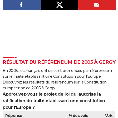
City break
Voyage de noces
Climat
Destinations
Voyage nature
Forum
+
PHOTO
GUIDES D'ACHAT
BONS PLANS
CARTE DE VOEUX
Carte Bonne année
Carte Pâques
Carte de Noël
Carte Saint-Valentin
Carte d'anniversaire
DICTIONNAIRE
Biographies
Expressions
Dictionnaire
Citations
Proverbes
PROGRAMME TV
RÉSULTAT DU RÉFÉRENDUM DE 2005 À GERGY
COPAINS D'AVANT
En 2005, les Français ont se sont prononcés par référendum
sur le Traité établissant une Constitution pour l'Europe.
Se connecter
Collèges
Universités
Service militaire
S'inscrire
Lycées
Primaires
Entreprises
Avis de recherche
AVIS DE DÉCÈS
Découvrez les résultats du référendum sur la Constitution
européenne de 2005 à Gergy.
FORUM
Approuvez-vous le projet de loi qui autorise la
ratification du traité établissant une constitution
Lifestyle
Sport
Television
Cinema
Bricolage
Culture
Auto
Voyage
pour l'Europe ?
Réponse
% des voix
Voix