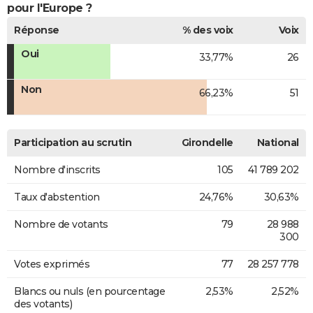
pour l'Europe ?
Réponse
% des voix
Voix
Oui
33,77%
26
Non
66,23%
51
Participation au scrutin
Girondelle
National
Nombre d'inscrits
105
41 789 202
Taux d'abstention
24,76%
30,63%
Nombre de votants
79
28 988
300
Votes exprimés
77
28 257 778
Blancs ou nuls (en pourcentage
2,53%
2,52%
des votants)