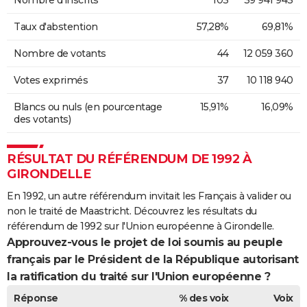
Nombre d'inscrits
103
39 941 943
Taux d'abstention
57,28%
69,81%
Nombre de votants
44
12 059 360
Votes exprimés
37
10 118 940
Blancs ou nuls (en pourcentage
15,91%
16,09%
des votants)
RÉSULTAT DU RÉFÉRENDUM DE 1992 À
GIRONDELLE
En 1992, un autre référendum invitait les Français à valider ou
non le traité de Maastricht. Découvrez les résultats du
référendum de 1992 sur l'Union européenne à Girondelle.
Approuvez-vous le projet de loi soumis au peuple
français par le Président de la République autorisant
la ratification du traité sur l'Union européenne ?
Réponse
% des voix
Voix