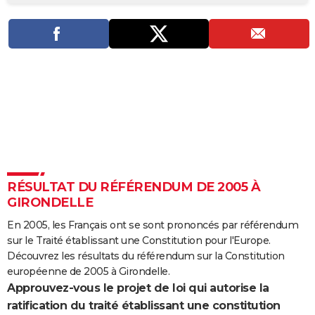
City break
Voyage de noces
Climat
Destinations
Voyage nature
Forum
+
PHOTO
GUIDES D'ACHAT
BONS PLANS
CARTE DE VOEUX
Carte Bonne année
Carte Pâques
Carte de Noël
Carte Saint-Valentin
Carte d'anniversaire
DICTIONNAIRE
Biographies
Expressions
Dictionnaire
Citations
Proverbes
PROGRAMME TV
RÉSULTAT DU RÉFÉRENDUM DE 2005 À
COPAINS D'AVANT
GIRONDELLE
Se connecter
Collèges
Universités
Service militaire
S'inscrire
Lycées
Primaires
Entreprises
Avis de recherche
AVIS DE DÉCÈS
En 2005, les Français ont se sont prononcés par référendum
sur le Traité établissant une Constitution pour l'Europe.
FORUM
Découvrez les résultats du référendum sur la Constitution
Lifestyle
Sport
Television
Cinema
Bricolage
Culture
Auto
Voyage
européenne de 2005 à Girondelle.
Approuvez-vous le projet de loi qui autorise la
ratification du traité établissant une constitution