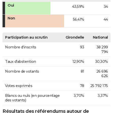
Oui
43,59%
34
Non
56,41%
44
Participation au scrutin
Girondelle
National
Nombre d'inscrits
93
38 299
794
Taux d'abstention
12,90%
30,30%
Nombre de votants
81
26 696
626
Votes exprimés
78
25 792 175
Blancs ou nuls (en pourcentage
3,70%
3,37%
des votants)
Résultats des référendums autour de