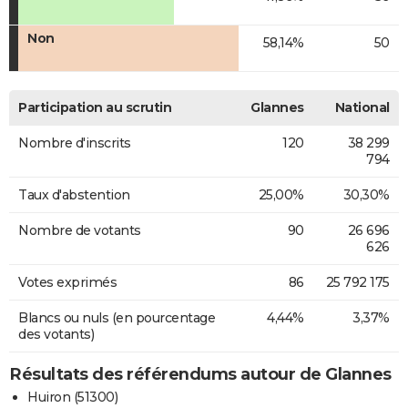
Non
58,14%
50
Participation au scrutin
Glannes
National
Nombre d'inscrits
120
38 299
794
Taux d'abstention
25,00%
30,30%
Nombre de votants
90
26 696
626
Votes exprimés
86
25 792 175
Blancs ou nuls (en pourcentage
4,44%
3,37%
des votants)
Résultats des référendums autour de Glannes
Huiron (51300)