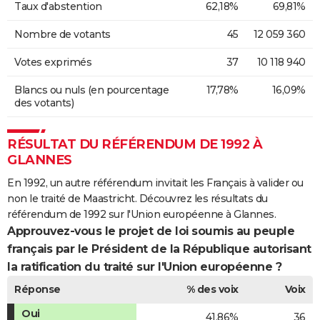
Taux d'abstention
62,18%
69,81%
Nombre de votants
45
12 059 360
Votes exprimés
37
10 118 940
Blancs ou nuls (en pourcentage
17,78%
16,09%
des votants)
RÉSULTAT DU RÉFÉRENDUM DE 1992 À
GLANNES
En 1992, un autre référendum invitait les Français à valider ou
non le traité de Maastricht. Découvrez les résultats du
référendum de 1992 sur l'Union européenne à Glannes.
Approuvez-vous le projet de loi soumis au peuple
français par le Président de la République autorisant
la ratification du traité sur l'Union européenne ?
Réponse
% des voix
Voix
Oui
41,86%
36