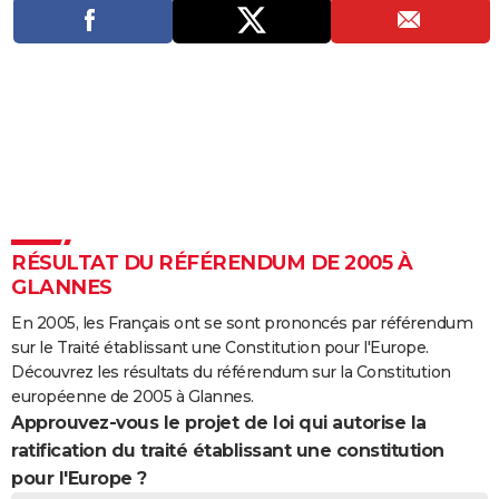
City break
Voyage de noces
Climat
Destinations
Voyage nature
Forum
+
PHOTO
GUIDES D'ACHAT
BONS PLANS
CARTE DE VOEUX
Carte Bonne année
Carte Pâques
Carte de Noël
Carte Saint-Valentin
Carte d'anniversaire
DICTIONNAIRE
Biographies
Expressions
Dictionnaire
Citations
Proverbes
PROGRAMME TV
RÉSULTAT DU RÉFÉRENDUM DE 2005 À
GLANNES
COPAINS D'AVANT
En 2005, les Français ont se sont prononcés par référendum
Se connecter
Collèges
Universités
Service militaire
S'inscrire
Lycées
Primaires
Entreprises
Avis de recherche
AVIS DE DÉCÈS
sur le Traité établissant une Constitution pour l'Europe.
Découvrez les résultats du référendum sur la Constitution
FORUM
européenne de 2005 à Glannes.
Approuvez-vous le projet de loi qui autorise la
Lifestyle
Sport
Television
Cinema
Bricolage
Culture
Auto
Voyage
ratification du traité établissant une constitution
pour l'Europe ?