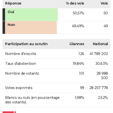
Réponse
% des voix
Voix
Oui
50,51%
50
Non
49,49%
49
Participation au scrutin
Glannes
National
Nombre d'inscrits
126
41 789 202
Taux d'abstention
19,84%
30,63%
Nombre de votants
101
28 988
300
Votes exprimés
99
28 257 778
Blancs ou nuls (en pourcentage
1,98%
2,52%
des votants)