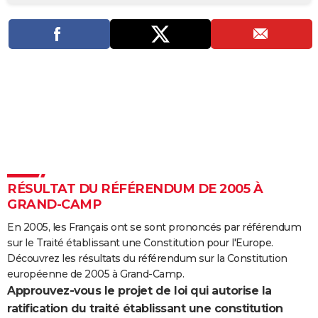
City break
Voyage de noces
Climat
Destinations
Voyage nature
Forum
+
PHOTO
GUIDES D'ACHAT
BONS PLANS
CARTE DE VOEUX
Carte Bonne année
Carte Pâques
Carte de Noël
Carte Saint-Valentin
Carte d'anniversaire
DICTIONNAIRE
Biographies
Expressions
Dictionnaire
Citations
Proverbes
PROGRAMME TV
RÉSULTAT DU RÉFÉRENDUM DE 2005 À
COPAINS D'AVANT
GRAND-CAMP
Se connecter
Collèges
Universités
Service militaire
S'inscrire
Lycées
Primaires
Entreprises
Avis de recherche
AVIS DE DÉCÈS
En 2005, les Français ont se sont prononcés par référendum
sur le Traité établissant une Constitution pour l'Europe.
FORUM
Découvrez les résultats du référendum sur la Constitution
Lifestyle
Sport
Television
Cinema
Bricolage
Culture
Auto
Voyage
européenne de 2005 à Grand-Camp.
Approuvez-vous le projet de loi qui autorise la
ratification du traité établissant une constitution