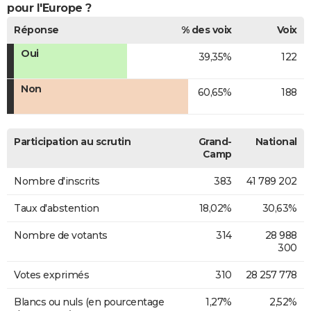
pour l'Europe ?
Réponse
% des voix
Voix
Oui
39,35%
122
Non
60,65%
188
Participation au scrutin
Grand-
National
Camp
Nombre d'inscrits
383
41 789 202
Taux d'abstention
18,02%
30,63%
Nombre de votants
314
28 988
300
Votes exprimés
310
28 257 778
Blancs ou nuls (en pourcentage
1,27%
2,52%