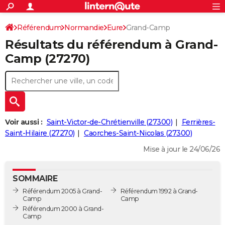
ACTUALITÉS
Connexion
S'inscrire
Référendum
Normandie
Eure
Grand-Camp
Rechercher
Société
Education
Villes
Politique
Faits Divers
Monde
+
SPORT
Résultats du référendum à Grand-
Football
Cyclisme
Forum
Coupe du monde 2026
Tennis
Rugby
CULTURE
Camp (27270)
TNT
Cinéma
Musique
Programme TV
Streaming
Sorties cinéma
+
FINANCE
Impôts
Immobilier
Banque
Crédit
Retraite
Epargne
Risques naturels par ville
Assurance
AUTO
Réserver un essai
Berlines
Forum auto
Essais
Citadines
SUV
+
HIGH-TECH
Voir aussi :
Saint-Victor-de-Chrétienville (27300)
Ferrières-
Meilleur smartphone
Ordinateurs
Guide high-tech
Mobiles
Internet
Jeux vidéo
+
Saint-Hilaire (27270)
Caorches-Saint-Nicolas (27300)
BRICOLAGE
Mise à jour le 24/06/26
Aménagement intérieur
Cuisine
Jardinage
+
Forum
Extérieur
Salle de bains
Rangement
WEEK-END
Escapades
Expositions
Week-end nature
Guides de France
Patrimoine
Musées
+
LIFESTYLE
SOMMAIRE
Référendum 2005 à Grand-
Référendum 1992 à Grand-
Bien-être
Mode
+
Art de vivre
Loisirs
Modes de vie
SANTE
Camp
Camp
Référendum 2000 à Grand-
Guide de la santé
Médicaments
+
Alimentation
Maladies
Sommeil
Camp
VOYAGE