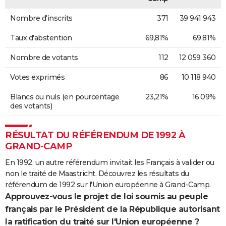
Nombre d'inscrits
371
39 941 943
Taux d'abstention
69,81%
69,81%
Nombre de votants
112
12 059 360
Votes exprimés
86
10 118 940
Blancs ou nuls (en pourcentage
23,21%
16,09%
des votants)
RÉSULTAT DU RÉFÉRENDUM DE 1992 À
GRAND-CAMP
En 1992, un autre référendum invitait les Français à valider ou
non le traité de Maastricht. Découvrez les résultats du
référendum de 1992 sur l'Union européenne à Grand-Camp.
Approuvez-vous le projet de loi soumis au peuple
français par le Président de la République autorisant
la ratification du traité sur l'Union européenne ?