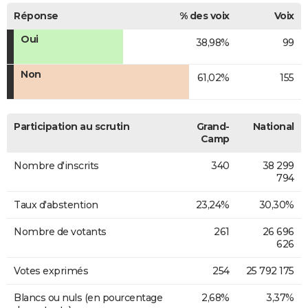
Réponse
% des voix
Voix
Oui
38,98%
99
Non
61,02%
155
Participation au scrutin
Grand-
National
Camp
Nombre d'inscrits
340
38 299
794
Taux d'abstention
23,24%
30,30%
Nombre de votants
261
26 696
626
Votes exprimés
254
25 792 175
Blancs ou nuls (en pourcentage
2,68%
3,37%