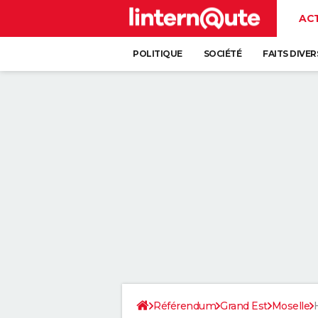
AC
POLITIQUE
SOCIÉTÉ
FAITS DIVER
Référendum
Grand Est
Moselle