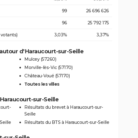
99
26 696 626
96
25 792 175
 votants)
3,03%
3,37%
utour d'Haraucourt-sur-Seille
Mulcey (57260)
Morville-lès-Vic (57170)
Château-Voué (57170)
Toutes les villes
à Haraucourt-sur-Seille
ourt-
Résultats du brevet à Haraucourt-sur-
Seille
Seille
Résultats du BTS à Haraucourt-sur-Seille
-sur-Seille