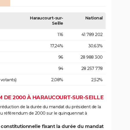
Haraucourt-sur-
National
Seille
116
41 789 202
17,24%
30,63%
96
28 988 300
94
28 257 778
 votants)
2,08%
2,52%
 DE 2000 À HARAUCOURT-SUR-SEILLE
 réduction de la durée du mandat du président de la
 du référendum de 2000 sur le quinquennat à
 constitutionnelle fixant la durée du mandat