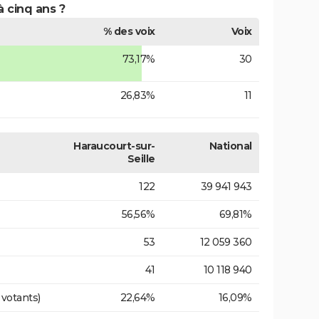
à cinq ans ?
% des voix
Voix
73,17%
30
26,83%
11
Haraucourt-sur-
National
Seille
122
39 941 943
56,56%
69,81%
53
12 059 360
41
10 118 940
 votants)
22,64%
16,09%