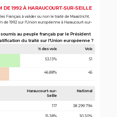
 DE 1992 À HARAUCOURT-SUR-SEILLE
es Français à valider ou non le traité de Maastricht.
m de 1992 sur l'Union européenne à Haraucourt-sur-
 soumis au peuple français par le Président
atification du traité sur l'Union européenne ?
% des voix
Voix
53,13%
51
46,88%
45
Haraucourt-sur-
National
Seille
117
38 299 794
15,38%
30,30%