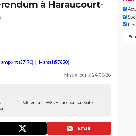
férendum à Haraucourt-
Actu
)
Spo
Les 
ampont (57170)
Marsal (57630)
Mise à jour le 24/06/26
ille
Référendum 1992 à Haraucourt-sur-Seille
ille
Email