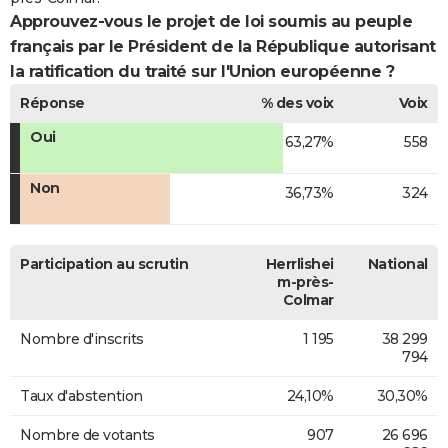
Approuvez-vous le projet de loi soumis au peuple
français par le Président de la République autorisant
la ratification du traité sur l'Union européenne ?
Réponse
% des voix
Voix
Oui
63,27%
558
Non
36,73%
324
Participation au scrutin
Herrlishei
National
m-près-
Colmar
Nombre d'inscrits
1 195
38 299
794
Taux d'abstention
24,10%
30,30%
Nombre de votants
907
26 696