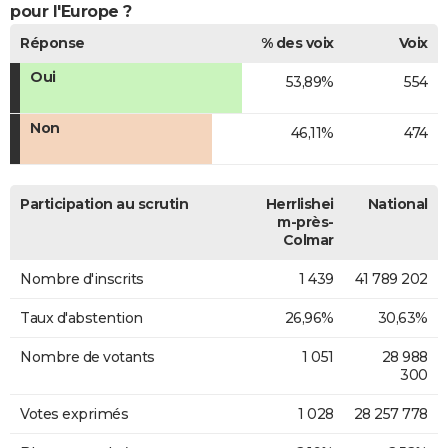
pour l'Europe ?
Réponse
% des voix
Voix
Oui
53,89%
554
Non
46,11%
474
Participation au scrutin
Herrlishei
National
m-près-
Colmar
Nombre d'inscrits
1 439
41 789 202
Taux d'abstention
26,96%
30,63%
Nombre de votants
1 051
28 988
300
Votes exprimés
1 028
28 257 778