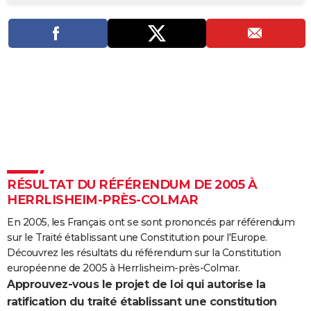
City break
Voyage de noces
Climat
Destinations
Voyage nature
Forum
+
PHOTO
GUIDES D'ACHAT
BONS PLANS
CARTE DE VOEUX
Carte Bonne année
Carte Pâques
Carte de Noël
Carte Saint-Valentin
Carte d'anniversaire
DICTIONNAIRE
Biographies
Expressions
Dictionnaire
Citations
Proverbes
PROGRAMME TV
RÉSULTAT DU RÉFÉRENDUM DE 2005 À
COPAINS D'AVANT
HERRLISHEIM-PRÈS-COLMAR
Se connecter
Collèges
Universités
Service militaire
S'inscrire
Lycées
Primaires
Entreprises
Avis de recherche
AVIS DE DÉCÈS
En 2005, les Français ont se sont prononcés par référendum
sur le Traité établissant une Constitution pour l'Europe.
FORUM
Découvrez les résultats du référendum sur la Constitution
Lifestyle
Sport
Television
Cinema
Bricolage
Culture
Auto
Voyage
européenne de 2005 à Herrlisheim-près-Colmar.
Approuvez-vous le projet de loi qui autorise la
ratification du traité établissant une constitution