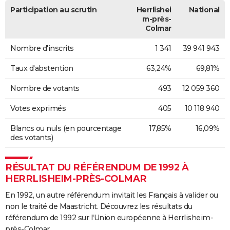
Participation au scrutin
Herrlishei
National
m-près-
Colmar
Nombre d'inscrits
1 341
39 941 943
Taux d'abstention
63,24%
69,81%
Nombre de votants
493
12 059 360
Votes exprimés
405
10 118 940
Blancs ou nuls (en pourcentage
17,85%
16,09%
des votants)
RÉSULTAT DU RÉFÉRENDUM DE 1992 À
HERRLISHEIM-PRÈS-COLMAR
En 1992, un autre référendum invitait les Français à valider ou
non le traité de Maastricht. Découvrez les résultats du
référendum de 1992 sur l'Union européenne à Herrlisheim-
près-Colmar.