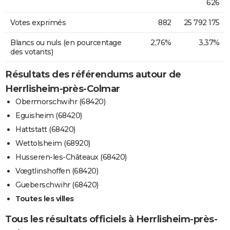
626
Votes exprimés
882
25 792 175
Blancs ou nuls (en pourcentage
2,76%
3,37%
des votants)
Résultats des référendums autour de
Herrlisheim-près-Colmar
Obermorschwihr (68420)
Eguisheim (68420)
Hattstatt (68420)
Wettolsheim (68920)
Husseren-les-Châteaux (68420)
Vœgtlinshoffen (68420)
Gueberschwihr (68420)
Toutes les villes
Tous les résultats officiels à Herrlisheim-près-