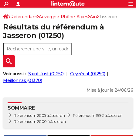
ACTUALITÉS
Connexion
S'inscrire
Référendum
Auvergne-Rhône-Alpes
Ain
Jasseron
Rechercher
Société
Education
Villes
Politique
Faits Divers
Monde
+
SPORT
Résultats du référendum à
Football
Cyclisme
Forum
Coupe du monde 2026
Tennis
Rugby
CULTURE
Jasseron (01250)
TNT
Cinéma
Musique
Programme TV
Streaming
Sorties cinéma
+
FINANCE
Impôts
Immobilier
Banque
Crédit
Retraite
Epargne
Risques naturels par ville
Assurance
AUTO
Réserver un essai
Berlines
Forum auto
Essais
Citadines
SUV
+
HIGH-TECH
Voir aussi :
Saint-Just (01250)
Ceyzériat (01250)
Meilleur smartphone
Ordinateurs
Guide high-tech
Mobiles
Internet
Jeux vidéo
+
Meillonnas (01370)
BRICOLAGE
Mise à jour le 24/06/26
Aménagement intérieur
Cuisine
Jardinage
+
Forum
Extérieur
Salle de bains
Rangement
WEEK-END
Escapades
Expositions
Week-end nature
Guides de France
Patrimoine
Musées
+
LIFESTYLE
SOMMAIRE
Référendum 2005 à Jasseron
Référendum 1992 à Jasseron
Bien-être
Mode
+
Art de vivre
Loisirs
Modes de vie
SANTE
Référendum 2000 à Jasseron
Guide de la santé
Médicaments
+
Alimentation
Maladies
Sommeil
VOYAGE