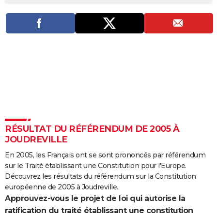
City break
Voyage de noces
Climat
Destinations
Voyage nature
Forum
+
PHOTO
GUIDES D'ACHAT
BONS PLANS
CARTE DE VOEUX
Carte Bonne année
Carte Pâques
Carte de Noël
Carte Saint-Valentin
Carte d'anniversaire
DICTIONNAIRE
Biographies
Expressions
Dictionnaire
Citations
Proverbes
PROGRAMME TV
RÉSULTAT DU RÉFÉRENDUM DE 2005 À
COPAINS D'AVANT
JOUDREVILLE
Se connecter
Collèges
Universités
Service militaire
S'inscrire
Lycées
Primaires
Entreprises
Avis de recherche
AVIS DE DÉCÈS
En 2005, les Français ont se sont prononcés par référendum
sur le Traité établissant une Constitution pour l'Europe.
FORUM
Découvrez les résultats du référendum sur la Constitution
Lifestyle
Sport
Television
Cinema
Bricolage
Culture
Auto
Voyage
européenne de 2005 à Joudreville.
Approuvez-vous le projet de loi qui autorise la
ratification du traité établissant une constitution