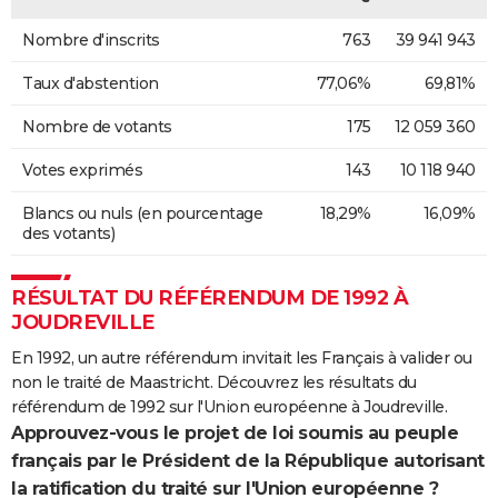
Nombre d'inscrits
763
39 941 943
Taux d'abstention
77,06%
69,81%
Nombre de votants
175
12 059 360
Votes exprimés
143
10 118 940
Blancs ou nuls (en pourcentage
18,29%
16,09%
des votants)
RÉSULTAT DU RÉFÉRENDUM DE 1992 À
JOUDREVILLE
En 1992, un autre référendum invitait les Français à valider ou
non le traité de Maastricht. Découvrez les résultats du
référendum de 1992 sur l'Union européenne à Joudreville.
Approuvez-vous le projet de loi soumis au peuple
français par le Président de la République autorisant
la ratification du traité sur l'Union européenne ?