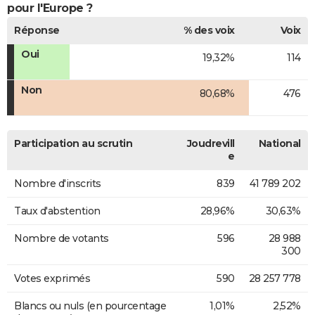
pour l'Europe ?
Réponse
% des voix
Voix
Oui
19,32%
114
Non
80,68%
476
Participation au scrutin
Joudrevill
National
e
Nombre d'inscrits
839
41 789 202
Taux d'abstention
28,96%
30,63%
Nombre de votants
596
28 988
300
Votes exprimés
590
28 257 778
Blancs ou nuls (en pourcentage
1,01%
2,52%