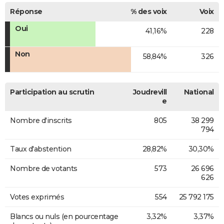
Réponse
% des voix
Voix
Oui
41,16%
228
Non
58,84%
326
Participation au scrutin
Joudrevill
National
e
Nombre d'inscrits
805
38 299
794
Taux d'abstention
28,82%
30,30%
Nombre de votants
573
26 696
626
Votes exprimés
554
25 792 175
Blancs ou nuls (en pourcentage
3,32%
3,37%