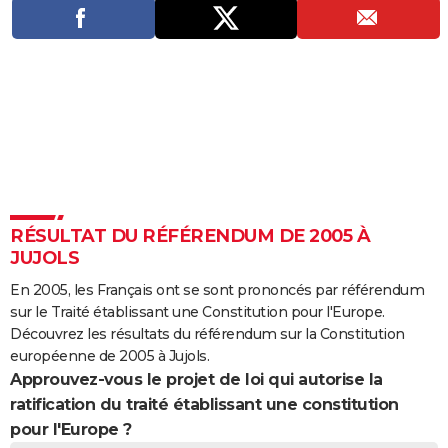
City break
Voyage de noces
Climat
Destinations
Voyage nature
Forum
+
PHOTO
GUIDES D'ACHAT
BONS PLANS
CARTE DE VOEUX
Carte Bonne année
Carte Pâques
Carte de Noël
Carte Saint-Valentin
Carte d'anniversaire
DICTIONNAIRE
Biographies
Expressions
Dictionnaire
Citations
Proverbes
PROGRAMME TV
RÉSULTAT DU RÉFÉRENDUM DE 2005 À
JUJOLS
COPAINS D'AVANT
En 2005, les Français ont se sont prononcés par référendum
Se connecter
Collèges
Universités
Service militaire
S'inscrire
Lycées
Primaires
Entreprises
Avis de recherche
AVIS DE DÉCÈS
sur le Traité établissant une Constitution pour l'Europe.
Découvrez les résultats du référendum sur la Constitution
FORUM
européenne de 2005 à Jujols.
Approuvez-vous le projet de loi qui autorise la
Lifestyle
Sport
Television
Cinema
Bricolage
Culture
Auto
Voyage
ratification du traité établissant une constitution
pour l'Europe ?