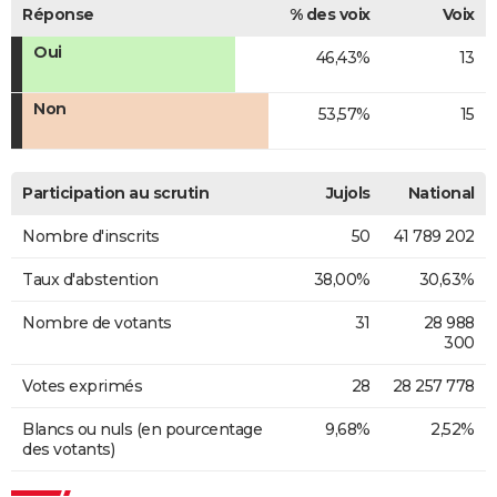
Réponse
% des voix
Voix
Oui
46,43%
13
Non
53,57%
15
Participation au scrutin
Jujols
National
Nombre d'inscrits
50
41 789 202
Taux d'abstention
38,00%
30,63%
Nombre de votants
31
28 988
300
Votes exprimés
28
28 257 778
Blancs ou nuls (en pourcentage
9,68%
2,52%
des votants)