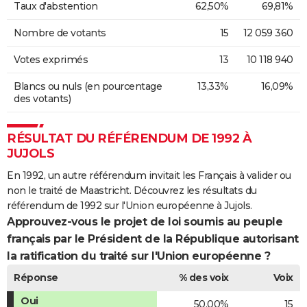
Taux d'abstention
62,50%
69,81%
Nombre de votants
15
12 059 360
Votes exprimés
13
10 118 940
Blancs ou nuls (en pourcentage
13,33%
16,09%
des votants)
RÉSULTAT DU RÉFÉRENDUM DE 1992 À
JUJOLS
En 1992, un autre référendum invitait les Français à valider ou
non le traité de Maastricht. Découvrez les résultats du
référendum de 1992 sur l'Union européenne à Jujols.
Approuvez-vous le projet de loi soumis au peuple
français par le Président de la République autorisant
la ratification du traité sur l'Union européenne ?
Réponse
% des voix
Voix
Oui
50,00%
15