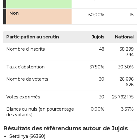
Non
50,00%
15
Participation au scrutin
Jujols
National
Nombre d'inscrits
48
38 299
794
Taux d'abstention
37,50%
30,30%
Nombre de votants
30
26 696
626
Votes exprimés
30
25 792 175
Blancs ou nuls (en pourcentage
0,00%
3,37%
des votants)
Résultats des référendums autour de Jujols
Serdinya (66360)