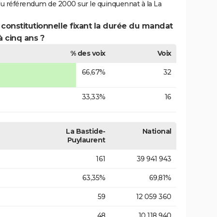
du référendum de 2000 sur le quinquennat à la La
 constitutionnelle fixant la durée du mandat
à cinq ans ?
% des voix
Voix
66,67%
32
33,33%
16
La Bastide-
National
Puylaurent
161
39 941 943
63,35%
69,81%
59
12 059 360
48
10 118 940