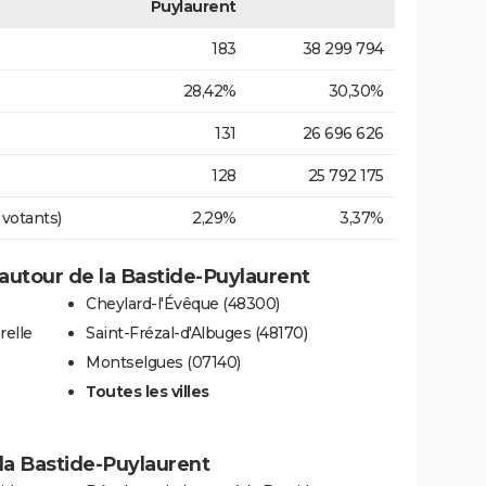
Puylaurent
183
38 299 794
28,42%
30,30%
131
26 696 626
128
25 792 175
 votants)
2,29%
3,37%
autour de la Bastide-Puylaurent
Cheylard-l'Évêque (48300)
relle
Saint-Frézal-d'Albuges (48170)
Montselgues (07140)
Toutes les villes
à la Bastide-Puylaurent