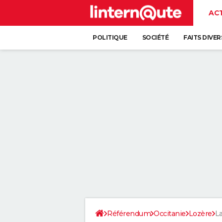
AC
POLITIQUE
SOCIÉTÉ
FAITS DIVER
Référendum
Occitanie
Lozère
La