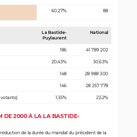
60,27%
88
La Bastide-
National
Puylaurent
186
41 789 202
20,43%
30,63%
148
28 988 300
146
28 257 778
 votants)
1,35%
2,52%
DE 2000 À LA LA BASTIDE-
 réduction de la durée du mandat du président de la