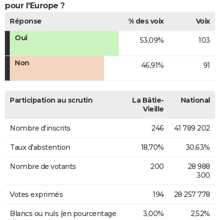
pour l'Europe ?
Réponse
% des voix
Voix
Oui
53,09%
103
Non
46,91%
91
Participation au scrutin
La Bâtie-
National
Vieille
Nombre d'inscrits
246
41 789 202
Taux d'abstention
18,70%
30,63%
Nombre de votants
200
28 988
300
Votes exprimés
194
28 257 778
Blancs ou nuls (en pourcentage
3,00%
2,52%