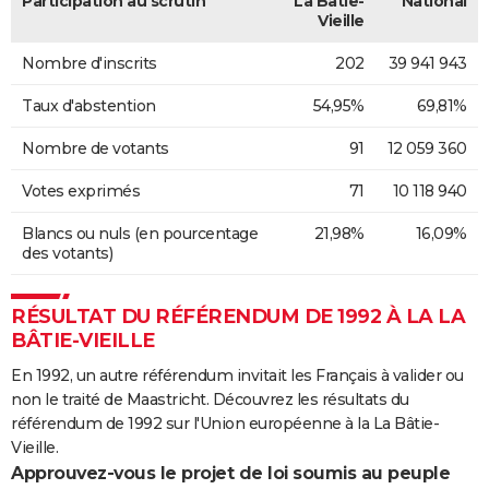
Participation au scrutin
La Bâtie-
National
Vieille
Nombre d'inscrits
202
39 941 943
Taux d'abstention
54,95%
69,81%
Nombre de votants
91
12 059 360
Votes exprimés
71
10 118 940
Blancs ou nuls (en pourcentage
21,98%
16,09%
des votants)
RÉSULTAT DU RÉFÉRENDUM DE 1992 À LA LA
BÂTIE-VIEILLE
En 1992, un autre référendum invitait les Français à valider ou
non le traité de Maastricht. Découvrez les résultats du
référendum de 1992 sur l'Union européenne à la La Bâtie-
Vieille.
Approuvez-vous le projet de loi soumis au peuple