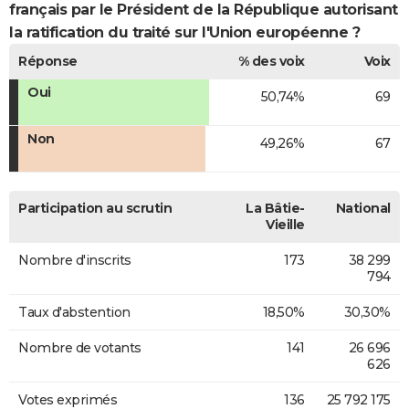
français par le Président de la République autorisant
la ratification du traité sur l'Union européenne ?
Réponse
% des voix
Voix
Oui
50,74%
69
Non
49,26%
67
Participation au scrutin
La Bâtie-
National
Vieille
Nombre d'inscrits
173
38 299
794
Taux d'abstention
18,50%
30,30%
Nombre de votants
141
26 696
626
Votes exprimés
136
25 792 175