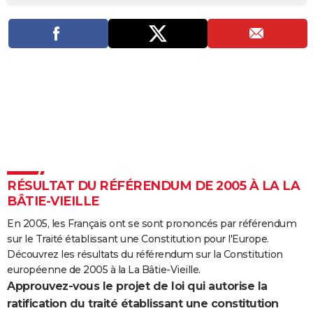
City break
Voyage de noces
Climat
Destinations
Voyage nature
Forum
+
PHOTO
GUIDES D'ACHAT
BONS PLANS
CARTE DE VOEUX
Carte Bonne année
Carte Pâques
Carte de Noël
Carte Saint-Valentin
Carte d'anniversaire
DICTIONNAIRE
Biographies
Expressions
Dictionnaire
Citations
Proverbes
PROGRAMME TV
RÉSULTAT DU RÉFÉRENDUM DE 2005 À LA LA
COPAINS D'AVANT
BÂTIE-VIEILLE
Se connecter
Collèges
Universités
Service militaire
S'inscrire
Lycées
Primaires
Entreprises
Avis de recherche
AVIS DE DÉCÈS
En 2005, les Français ont se sont prononcés par référendum
sur le Traité établissant une Constitution pour l'Europe.
FORUM
Découvrez les résultats du référendum sur la Constitution
Lifestyle
Sport
Television
Cinema
Bricolage
Culture
Auto
Voyage
européenne de 2005 à la La Bâtie-Vieille.
Approuvez-vous le projet de loi qui autorise la
ratification du traité établissant une constitution