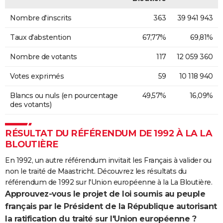
Nombre d'inscrits
363
39 941 943
Taux d'abstention
67,77%
69,81%
Nombre de votants
117
12 059 360
Votes exprimés
59
10 118 940
Blancs ou nuls (en pourcentage
49,57%
16,09%
des votants)
RÉSULTAT DU RÉFÉRENDUM DE 1992 À LA LA
BLOUTIÈRE
En 1992, un autre référendum invitait les Français à valider ou
non le traité de Maastricht. Découvrez les résultats du
référendum de 1992 sur l'Union européenne à la La Bloutière.
Approuvez-vous le projet de loi soumis au peuple
français par le Président de la République autorisant
la ratification du traité sur l'Union européenne ?