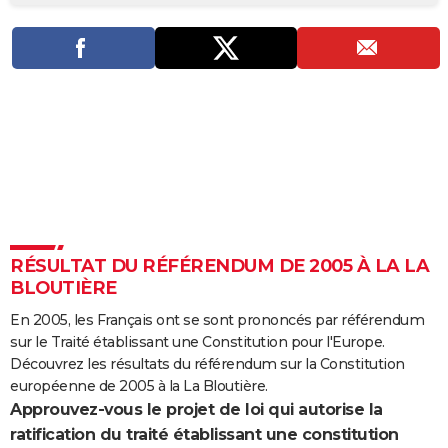
City break
Voyage de noces
Climat
Destinations
Voyage nature
Forum
+
PHOTO
GUIDES D'ACHAT
BONS PLANS
CARTE DE VOEUX
Carte Bonne année
Carte Pâques
Carte de Noël
Carte Saint-Valentin
Carte d'anniversaire
DICTIONNAIRE
Biographies
Expressions
Dictionnaire
Citations
Proverbes
PROGRAMME TV
RÉSULTAT DU RÉFÉRENDUM DE 2005 À LA LA
COPAINS D'AVANT
BLOUTIÈRE
Se connecter
Collèges
Universités
Service militaire
S'inscrire
Lycées
Primaires
Entreprises
Avis de recherche
AVIS DE DÉCÈS
En 2005, les Français ont se sont prononcés par référendum
sur le Traité établissant une Constitution pour l'Europe.
FORUM
Découvrez les résultats du référendum sur la Constitution
Lifestyle
Sport
Television
Cinema
Bricolage
Culture
Auto
Voyage
européenne de 2005 à la La Bloutière.
Approuvez-vous le projet de loi qui autorise la
ratification du traité établissant une constitution