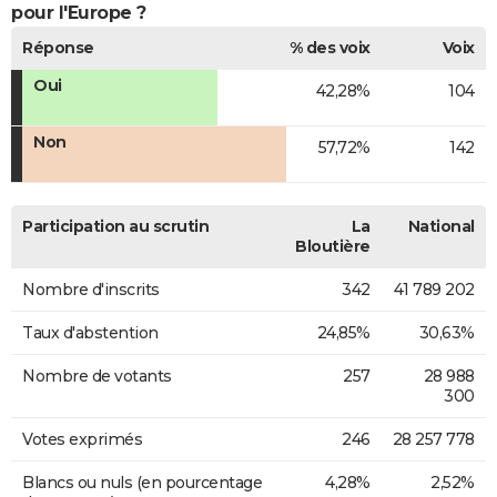
pour l'Europe ?
Réponse
% des voix
Voix
Oui
42,28%
104
Non
57,72%
142
Participation au scrutin
La
National
Bloutière
Nombre d'inscrits
342
41 789 202
Taux d'abstention
24,85%
30,63%
Nombre de votants
257
28 988
300
Votes exprimés
246
28 257 778
Blancs ou nuls (en pourcentage
4,28%
2,52%