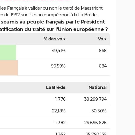
es Français à valider ou non le traité de Maastricht.
m de 1992 sur l'Union européenne à la La Brède.
 soumis au peuple français par le Président
atification du traité sur l'Union européenne ?
% des voix
Voix
49,41%
668
50,59%
684
La Brède
National
1 776
38 299 794
22,18%
30,30%
1 382
26 696 626
1 352
25 792 175