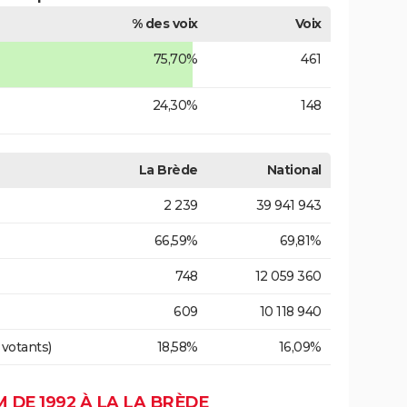
% des voix
Voix
75,70%
461
24,30%
148
La Brède
National
2 239
39 941 943
66,59%
69,81%
748
12 059 360
609
10 118 940
 votants)
18,58%
16,09%
DE 1992 À LA LA BRÈDE