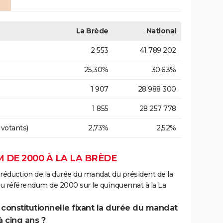
La Brède
National
2 553
41 789 202
25,30%
30,63%
1 907
28 988 300
1 855
28 257 778
 votants)
2,73%
2,52%
 DE 2000 À LA LA BRÈDE
 réduction de la durée du mandat du président de la
du référendum de 2000 sur le quinquennat à la La
 constitutionnelle fixant la durée du mandat
à cinq ans ?