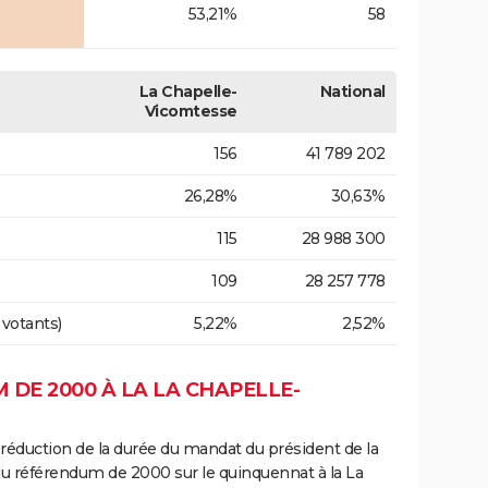
53,21%
58
La Chapelle-
National
Vicomtesse
156
41 789 202
26,28%
30,63%
115
28 988 300
109
28 257 778
 votants)
5,22%
2,52%
DE 2000 À LA LA CHAPELLE-
 réduction de la durée du mandat du président de la
du référendum de 2000 sur le quinquennat à la La