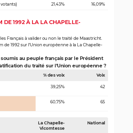
 votants)
21,43%
16,09%
DE 1992 À LA LA CHAPELLE-
es Français à valider ou non le traité de Maastricht.
m de 1992 sur l'Union européenne à la La Chapelle-
 soumis au peuple français par le Président
atification du traité sur l'Union européenne ?
% des voix
Voix
39,25%
42
60,75%
65
La Chapelle-
National
Vicomtesse