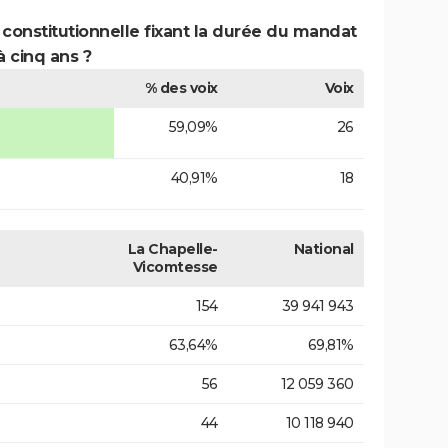
 constitutionnelle fixant la durée du mandat
à cinq ans ?
% des voix
Voix
59,09%
26
40,91%
18
La Chapelle-
National
Vicomtesse
154
39 941 943
63,64%
69,81%
56
12 059 360
44
10 118 940