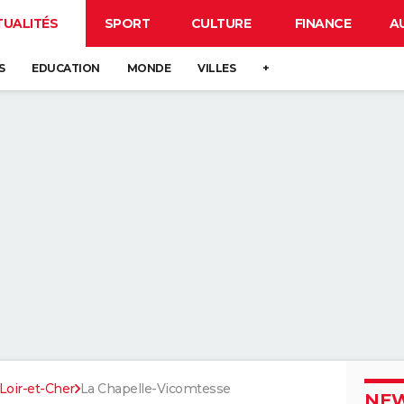
TUALITÉS
SPORT
CULTURE
FINANCE
A
S
EDUCATION
MONDE
VILLES
+
Loir-et-Cher
La Chapelle-Vicomtesse
NEW