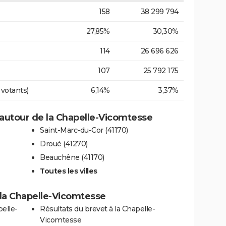
158
38 299 794
27,85%
30,30%
114
26 696 626
107
25 792 175
 votants)
6,14%
3,37%
autour de la Chapelle-Vicomtesse
Saint-Marc-du-Cor (41170)
Droué (41270)
Beauchêne (41170)
Toutes les villes
à la Chapelle-Vicomtesse
elle-
Résultats du brevet à la Chapelle-
Vicomtesse