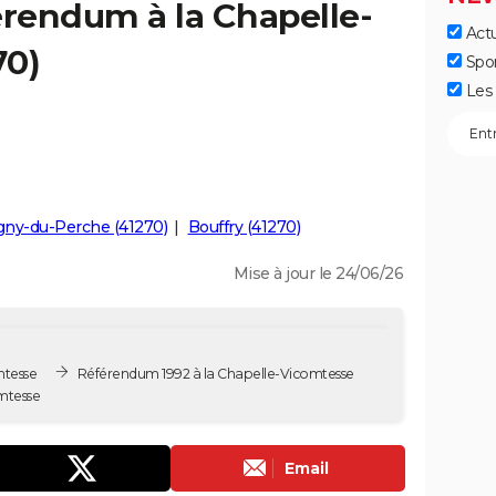
érendum à la Chapelle-
Actu
70)
Spo
Les 
gny-du-Perche (41270)
Bouffry (41270)
Mise à jour le 24/06/26
mtesse
Référendum 1992 à la Chapelle-Vicomtesse
mtesse
Email