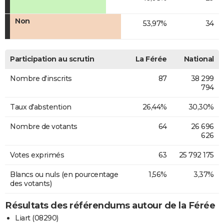
Non
53,97%
34
Participation au scrutin
La Férée
National
Nombre d'inscrits
87
38 299
794
Taux d'abstention
26,44%
30,30%
Nombre de votants
64
26 696
626
Votes exprimés
63
25 792 175
Blancs ou nuls (en pourcentage
1,56%
3,37%
des votants)
Résultats des référendums autour de la Férée
Liart (08290)