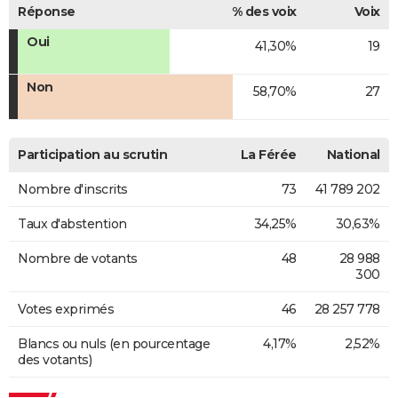
Réponse
% des voix
Voix
Oui
41,30%
19
Non
58,70%
27
Participation au scrutin
La Férée
National
Nombre d'inscrits
73
41 789 202
Taux d'abstention
34,25%
30,63%
Nombre de votants
48
28 988
300
Votes exprimés
46
28 257 778
Blancs ou nuls (en pourcentage
4,17%
2,52%
des votants)