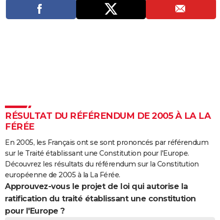
City break
Voyage de noces
Climat
Destinations
Voyage nature
Forum
+
PHOTO
GUIDES D'ACHAT
BONS PLANS
CARTE DE VOEUX
Carte Bonne année
Carte Pâques
Carte de Noël
Carte Saint-Valentin
Carte d'anniversaire
DICTIONNAIRE
Biographies
Expressions
Dictionnaire
Citations
Proverbes
PROGRAMME TV
RÉSULTAT DU RÉFÉRENDUM DE 2005 À LA LA
FÉRÉE
COPAINS D'AVANT
En 2005, les Français ont se sont prononcés par référendum
Se connecter
Collèges
Universités
Service militaire
S'inscrire
Lycées
Primaires
Entreprises
Avis de recherche
AVIS DE DÉCÈS
sur le Traité établissant une Constitution pour l'Europe.
Découvrez les résultats du référendum sur la Constitution
FORUM
européenne de 2005 à la La Férée.
Approuvez-vous le projet de loi qui autorise la
Lifestyle
Sport
Television
Cinema
Bricolage
Culture
Auto
Voyage
ratification du traité établissant une constitution
pour l'Europe ?