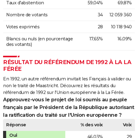
Taux d'abstention
59,04%
69,81%
Nombre de votants
34
12 059 360
Votes exprimés
28
10 118 940
Blancs ou nuls (en pourcentage
17,65%
16,09%
des votants)
RÉSULTAT DU RÉFÉRENDUM DE 1992 À LA LA
FÉRÉE
En 1992, un autre référendum invitait les Français à valider ou
non le traité de Maastricht. Découvrez les résultats du
référendum de 1992 sur l'Union européenne à la La Férée.
Approuvez-vous le projet de loi soumis au peuple
français par le Président de la République autorisant
la ratification du traité sur l'Union européenne ?
Réponse
% des voix
Voix
Oui
46,03%
29