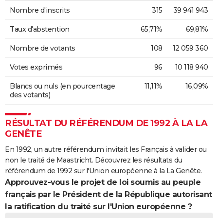
Nombre d'inscrits
315
39 941 943
Taux d'abstention
65,71%
69,81%
Nombre de votants
108
12 059 360
Votes exprimés
96
10 118 940
Blancs ou nuls (en pourcentage
11,11%
16,09%
des votants)
RÉSULTAT DU RÉFÉRENDUM DE 1992 À LA LA
GENÊTE
En 1992, un autre référendum invitait les Français à valider ou
non le traité de Maastricht. Découvrez les résultats du
référendum de 1992 sur l'Union européenne à la La Genête.
Approuvez-vous le projet de loi soumis au peuple
français par le Président de la République autorisant
la ratification du traité sur l'Union européenne ?