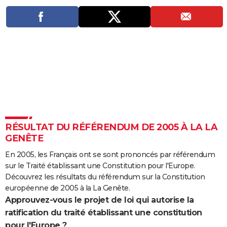
City break
Voyage de noces
Climat
Destinations
Voyage nature
Forum
+
PHOTO
GUIDES D'ACHAT
BONS PLANS
CARTE DE VOEUX
Carte Bonne année
Carte Pâques
Carte de Noël
Carte Saint-Valentin
Carte d'anniversaire
DICTIONNAIRE
Biographies
Expressions
Dictionnaire
Citations
Proverbes
PROGRAMME TV
RÉSULTAT DU RÉFÉRENDUM DE 2005 À LA LA
COPAINS D'AVANT
GENÊTE
Se connecter
Collèges
Universités
Service militaire
S'inscrire
Lycées
Primaires
Entreprises
Avis de recherche
En 2005, les Français ont se sont prononcés par référendum
AVIS DE DÉCÈS
sur le Traité établissant une Constitution pour l'Europe.
FORUM
Découvrez les résultats du référendum sur la Constitution
européenne de 2005 à la La Genête.
Lifestyle
Sport
Television
Cinema
Bricolage
Culture
Auto
Voyage
Approuvez-vous le projet de loi qui autorise la
ratification du traité établissant une constitution
pour l'Europe ?