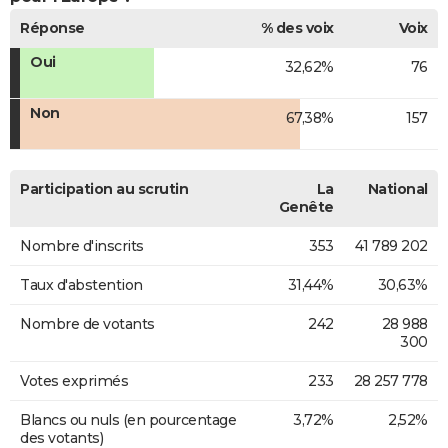
Réponse
% des voix
Voix
Oui
32,62%
76
Non
67,38%
157
Participation au scrutin
La
National
Genête
Nombre d'inscrits
353
41 789 202
Taux d'abstention
31,44%
30,63%
Nombre de votants
242
28 988
300
Votes exprimés
233
28 257 778
Blancs ou nuls (en pourcentage
3,72%
2,52%
des votants)