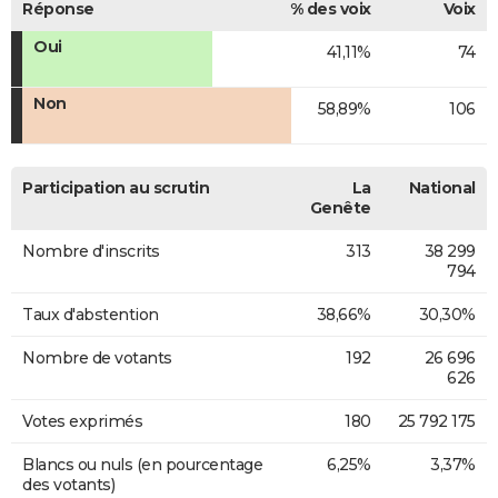
Réponse
% des voix
Voix
Oui
41,11%
74
Non
58,89%
106
Participation au scrutin
La
National
Genête
Nombre d'inscrits
313
38 299
794
Taux d'abstention
38,66%
30,30%
Nombre de votants
192
26 696
626
Votes exprimés
180
25 792 175
Blancs ou nuls (en pourcentage
6,25%
3,37%
des votants)