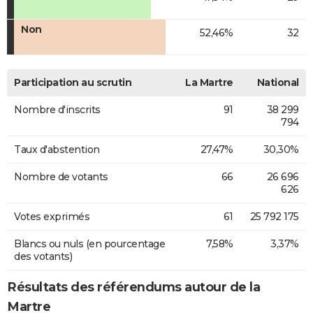
Non
52,46%
32
Participation au scrutin
La Martre
National
Nombre d'inscrits
91
38 299
794
Taux d'abstention
27,47%
30,30%
Nombre de votants
66
26 696
626
Votes exprimés
61
25 792 175
Blancs ou nuls (en pourcentage
7,58%
3,37%
des votants)
Résultats des référendums autour de la
Martre