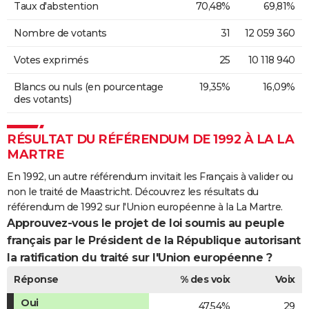
Taux d'abstention
70,48%
69,81%
Nombre de votants
31
12 059 360
Votes exprimés
25
10 118 940
Blancs ou nuls (en pourcentage
19,35%
16,09%
des votants)
RÉSULTAT DU RÉFÉRENDUM DE 1992 À LA LA
MARTRE
En 1992, un autre référendum invitait les Français à valider ou
non le traité de Maastricht. Découvrez les résultats du
référendum de 1992 sur l'Union européenne à la La Martre.
Approuvez-vous le projet de loi soumis au peuple
français par le Président de la République autorisant
la ratification du traité sur l'Union européenne ?
Réponse
% des voix
Voix
Oui
47,54%
29