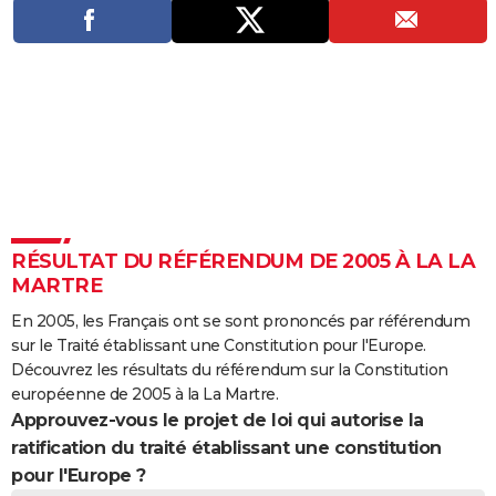
City break
Voyage de noces
Climat
Destinations
Voyage nature
Forum
+
PHOTO
GUIDES D'ACHAT
BONS PLANS
CARTE DE VOEUX
Carte Bonne année
Carte Pâques
Carte de Noël
Carte Saint-Valentin
Carte d'anniversaire
DICTIONNAIRE
Biographies
Expressions
Dictionnaire
Citations
Proverbes
PROGRAMME TV
RÉSULTAT DU RÉFÉRENDUM DE 2005 À LA LA
MARTRE
COPAINS D'AVANT
En 2005, les Français ont se sont prononcés par référendum
Se connecter
Collèges
Universités
Service militaire
S'inscrire
Lycées
Primaires
Entreprises
Avis de recherche
AVIS DE DÉCÈS
sur le Traité établissant une Constitution pour l'Europe.
Découvrez les résultats du référendum sur la Constitution
FORUM
européenne de 2005 à la La Martre.
Approuvez-vous le projet de loi qui autorise la
Lifestyle
Sport
Television
Cinema
Bricolage
Culture
Auto
Voyage
ratification du traité établissant une constitution
pour l'Europe ?