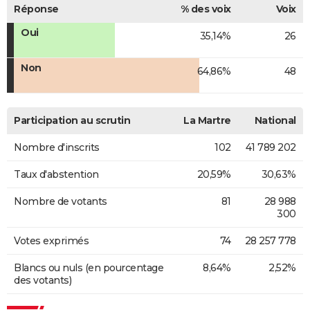
Réponse
% des voix
Voix
Oui
35,14%
26
Non
64,86%
48
Participation au scrutin
La Martre
National
Nombre d'inscrits
102
41 789 202
Taux d'abstention
20,59%
30,63%
Nombre de votants
81
28 988
300
Votes exprimés
74
28 257 778
Blancs ou nuls (en pourcentage
8,64%
2,52%
des votants)