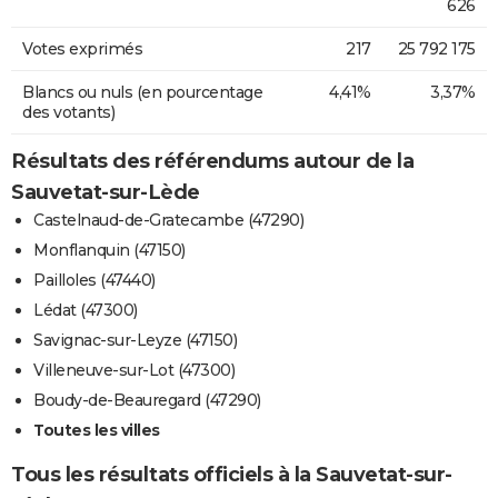
626
Votes exprimés
217
25 792 175
Blancs ou nuls (en pourcentage
4,41%
3,37%
des votants)
Résultats des référendums autour de la
Sauvetat-sur-Lède
Castelnaud-de-Gratecambe (47290)
Monflanquin (47150)
Pailloles (47440)
Lédat (47300)
Savignac-sur-Leyze (47150)
Villeneuve-sur-Lot (47300)
Boudy-de-Beauregard (47290)
Toutes les villes
Tous les résultats officiels à la Sauvetat-sur-