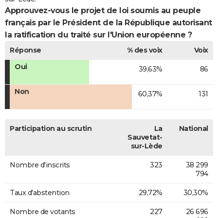
Approuvez-vous le projet de loi soumis au peuple
français par le Président de la République autorisant
la ratification du traité sur l'Union européenne ?
Réponse
% des voix
Voix
Oui
39,63%
86
Non
60,37%
131
Participation au scrutin
La
National
Sauvetat-
sur-Lède
Nombre d'inscrits
323
38 299
794
Taux d'abstention
29,72%
30,30%
Nombre de votants
227
26 696