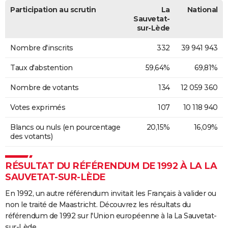
Participation au scrutin
La
National
Sauvetat-
sur-Lède
Nombre d'inscrits
332
39 941 943
Taux d'abstention
59,64%
69,81%
Nombre de votants
134
12 059 360
Votes exprimés
107
10 118 940
Blancs ou nuls (en pourcentage
20,15%
16,09%
des votants)
RÉSULTAT DU RÉFÉRENDUM DE 1992 À LA LA
SAUVETAT-SUR-LÈDE
En 1992, un autre référendum invitait les Français à valider ou
non le traité de Maastricht. Découvrez les résultats du
référendum de 1992 sur l'Union européenne à la La Sauvetat-
sur-Lède.