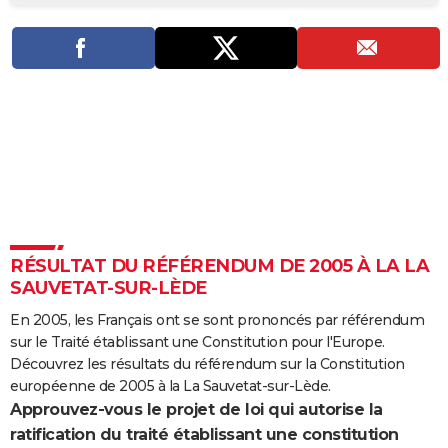
City break
Voyage de noces
Climat
Destinations
Voyage nature
Forum
+
PHOTO
GUIDES D'ACHAT
BONS PLANS
CARTE DE VOEUX
Carte Bonne année
Carte Pâques
Carte de Noël
Carte Saint-Valentin
Carte d'anniversaire
DICTIONNAIRE
Biographies
Expressions
Dictionnaire
Citations
Proverbes
PROGRAMME TV
RÉSULTAT DU RÉFÉRENDUM DE 2005 À LA LA
COPAINS D'AVANT
SAUVETAT-SUR-LÈDE
Se connecter
Collèges
Universités
Service militaire
S'inscrire
Lycées
Primaires
Entreprises
Avis de recherche
AVIS DE DÉCÈS
En 2005, les Français ont se sont prononcés par référendum
sur le Traité établissant une Constitution pour l'Europe.
FORUM
Découvrez les résultats du référendum sur la Constitution
Lifestyle
Sport
Television
Cinema
Bricolage
Culture
Auto
Voyage
européenne de 2005 à la La Sauvetat-sur-Lède.
Approuvez-vous le projet de loi qui autorise la
ratification du traité établissant une constitution