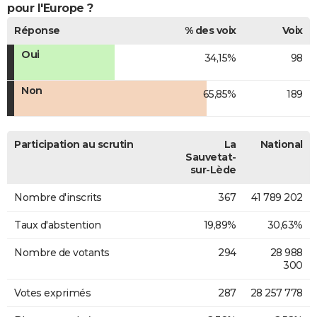
pour l'Europe ?
Réponse
% des voix
Voix
Oui
34,15%
98
Non
65,85%
189
Participation au scrutin
La
National
Sauvetat-
sur-Lède
Nombre d'inscrits
367
41 789 202
Taux d'abstention
19,89%
30,63%
Nombre de votants
294
28 988
300
Votes exprimés
287
28 257 778