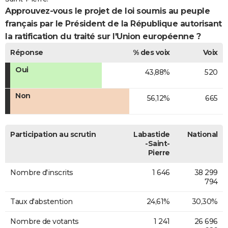
Approuvez-vous le projet de loi soumis au peuple
français par le Président de la République autorisant
la ratification du traité sur l'Union européenne ?
Réponse
% des voix
Voix
Oui
43,88%
520
Non
56,12%
665
Participation au scrutin
Labastide
National
-Saint-
Pierre
Nombre d'inscrits
1 646
38 299
794
Taux d'abstention
24,61%
30,30%
Nombre de votants
1 241
26 696