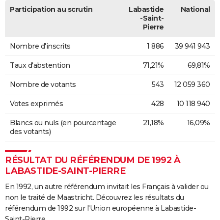
Participation au scrutin
Labastide
National
-Saint-
Pierre
Nombre d'inscrits
1 886
39 941 943
Taux d'abstention
71,21%
69,81%
Nombre de votants
543
12 059 360
Votes exprimés
428
10 118 940
Blancs ou nuls (en pourcentage
21,18%
16,09%
des votants)
RÉSULTAT DU RÉFÉRENDUM DE 1992 À
LABASTIDE-SAINT-PIERRE
En 1992, un autre référendum invitait les Français à valider ou
non le traité de Maastricht. Découvrez les résultats du
référendum de 1992 sur l'Union européenne à Labastide-
Saint-Pierre.