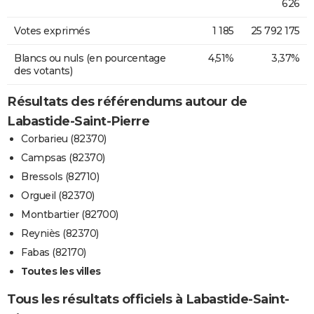
626
Votes exprimés
1 185
25 792 175
Blancs ou nuls (en pourcentage
4,51%
3,37%
des votants)
Résultats des référendums autour de
Labastide-Saint-Pierre
Corbarieu (82370)
Campsas (82370)
Bressols (82710)
Orgueil (82370)
Montbartier (82700)
Reyniès (82370)
Fabas (82170)
Toutes les villes
Tous les résultats officiels à Labastide-Saint-