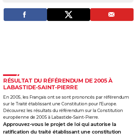
City break
Voyage de noces
Climat
Destinations
Voyage nature
Forum
+
PHOTO
GUIDES D'ACHAT
BONS PLANS
CARTE DE VOEUX
Carte Bonne année
Carte Pâques
Carte de Noël
Carte Saint-Valentin
Carte d'anniversaire
DICTIONNAIRE
Biographies
Expressions
Dictionnaire
Citations
Proverbes
PROGRAMME TV
RÉSULTAT DU RÉFÉRENDUM DE 2005 À
COPAINS D'AVANT
LABASTIDE-SAINT-PIERRE
Se connecter
Collèges
Universités
Service militaire
S'inscrire
Lycées
Primaires
Entreprises
Avis de recherche
AVIS DE DÉCÈS
En 2005, les Français ont se sont prononcés par référendum
sur le Traité établissant une Constitution pour l'Europe.
FORUM
Découvrez les résultats du référendum sur la Constitution
Lifestyle
Sport
Television
Cinema
Bricolage
Culture
Auto
Voyage
européenne de 2005 à Labastide-Saint-Pierre.
Approuvez-vous le projet de loi qui autorise la
ratification du traité établissant une constitution