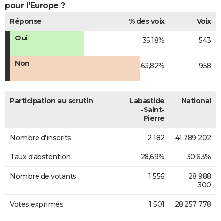
pour l'Europe ?
Réponse
% des voix
Voix
Oui
36,18%
543
Non
63,82%
958
Participation au scrutin
Labastide
National
-Saint-
Pierre
Nombre d'inscrits
2 182
41 789 202
Taux d'abstention
28,69%
30,63%
Nombre de votants
1 556
28 988
300
Votes exprimés
1 501
28 257 778