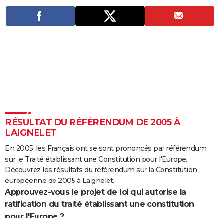
City break
Voyage de noces
Climat
Destinations
Voyage nature
Forum
+
PHOTO
GUIDES D'ACHAT
BONS PLANS
CARTE DE VOEUX
Carte Bonne année
Carte Pâques
Carte de Noël
Carte Saint-Valentin
Carte d'anniversaire
DICTIONNAIRE
Biographies
Expressions
Dictionnaire
Citations
Proverbes
PROGRAMME TV
RÉSULTAT DU RÉFÉRENDUM DE 2005 À
COPAINS D'AVANT
LAIGNELET
Se connecter
Collèges
Universités
Service militaire
S'inscrire
Lycées
Primaires
Entreprises
Avis de recherche
En 2005, les Français ont se sont prononcés par référendum
AVIS DE DÉCÈS
sur le Traité établissant une Constitution pour l'Europe.
FORUM
Découvrez les résultats du référendum sur la Constitution
européenne de 2005 à Laignelet.
Lifestyle
Sport
Television
Cinema
Bricolage
Culture
Auto
Voyage
Approuvez-vous le projet de loi qui autorise la
ratification du traité établissant une constitution
pour l'Europe ?