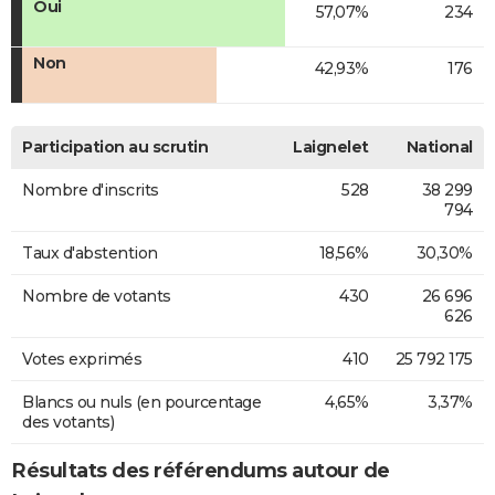
Oui
57,07%
234
Non
42,93%
176
Participation au scrutin
Laignelet
National
Nombre d'inscrits
528
38 299
794
Taux d'abstention
18,56%
30,30%
Nombre de votants
430
26 696
626
Votes exprimés
410
25 792 175
Blancs ou nuls (en pourcentage
4,65%
3,37%
des votants)
Résultats des référendums autour de