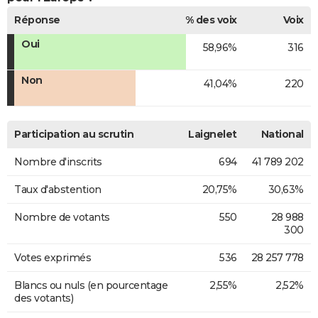
Réponse
% des voix
Voix
Oui
58,96%
316
Non
41,04%
220
Participation au scrutin
Laignelet
National
Nombre d'inscrits
694
41 789 202
Taux d'abstention
20,75%
30,63%
Nombre de votants
550
28 988
300
Votes exprimés
536
28 257 778
Blancs ou nuls (en pourcentage
2,55%
2,52%
des votants)