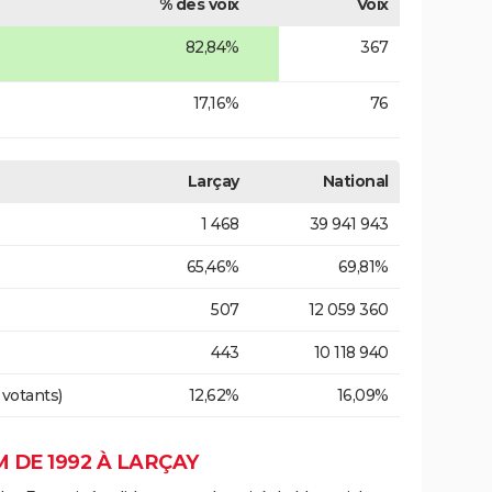
% des voix
Voix
82,84%
367
17,16%
76
Larçay
National
1 468
39 941 943
65,46%
69,81%
507
12 059 360
443
10 118 940
 votants)
12,62%
16,09%
 DE 1992 À LARÇAY