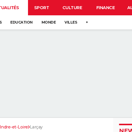
TUALITÉS
SPORT
CULTURE
FINANCE
A
S
EDUCATION
MONDE
VILLES
+
Indre-et-Loire
Larçay
NEW