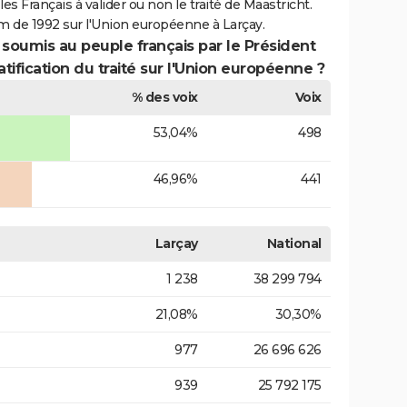
es Français à valider ou non le traité de Maastricht.
m de 1992 sur l'Union européenne à Larçay.
 soumis au peuple français par le Président
atification du traité sur l'Union européenne ?
% des voix
Voix
53,04%
498
46,96%
441
Larçay
National
1 238
38 299 794
21,08%
30,30%
977
26 696 626
939
25 792 175