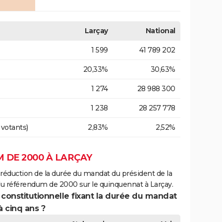
Larçay
National
1 599
41 789 202
20,33%
30,63%
1 274
28 988 300
1 238
28 257 778
 votants)
2,83%
2,52%
 DE 2000 À LARÇAY
 réduction de la durée du mandat du président de la
du référendum de 2000 sur le quinquennat à Larçay.
 constitutionnelle fixant la durée du mandat
à cinq ans ?