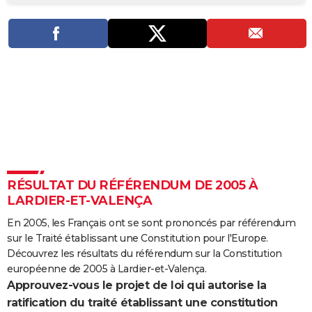
City break
Voyage de noces
Climat
Destinations
Voyage nature
Forum
+
PHOTO
GUIDES D'ACHAT
BONS PLANS
CARTE DE VOEUX
Carte Bonne année
Carte Pâques
Carte de Noël
Carte Saint-Valentin
Carte d'anniversaire
DICTIONNAIRE
Biographies
Expressions
Dictionnaire
Citations
Proverbes
PROGRAMME TV
RÉSULTAT DU RÉFÉRENDUM DE 2005 À
COPAINS D'AVANT
LARDIER-ET-VALENÇA
Se connecter
Collèges
Universités
Service militaire
S'inscrire
Lycées
Primaires
Entreprises
Avis de recherche
AVIS DE DÉCÈS
En 2005, les Français ont se sont prononcés par référendum
sur le Traité établissant une Constitution pour l'Europe.
FORUM
Découvrez les résultats du référendum sur la Constitution
Lifestyle
Sport
Television
Cinema
Bricolage
Culture
Auto
Voyage
européenne de 2005 à Lardier-et-Valença.
Approuvez-vous le projet de loi qui autorise la
ratification du traité établissant une constitution