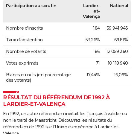
Participation au scrutin
Lardier-
National
et-
Valença
Nombre d'inscrits
184
39 941 943
Taux d'abstention
53,26%
69,81%
Nombre de votants
86
12 059 360
Votes exprimés
71
10 118 940
Blancs ou nuls (en pourcentage
17,44%
16,09%
des votants)
RÉSULTAT DU RÉFÉRENDUM DE 1992 À
LARDIER-ET-VALENÇA
En 1992, un autre référendum invitait les Français à valider ou
non le traité de Maastricht. Découvrez les résultats du
référendum de 1992 sur l'Union européenne à Lardier-et-
Valença.