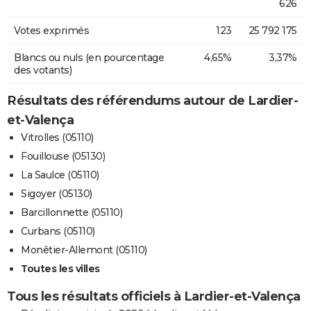
626
Votes exprimés
123
25 792 175
Blancs ou nuls (en pourcentage
4,65%
3,37%
des votants)
Résultats des référendums autour de Lardier-
et-Valença
Vitrolles (05110)
Fouillouse (05130)
La Saulce (05110)
Sigoyer (05130)
Barcillonnette (05110)
Curbans (05110)
Monêtier-Allemont (05110)
Toutes les villes
Tous les résultats officiels à Lardier-et-Valença