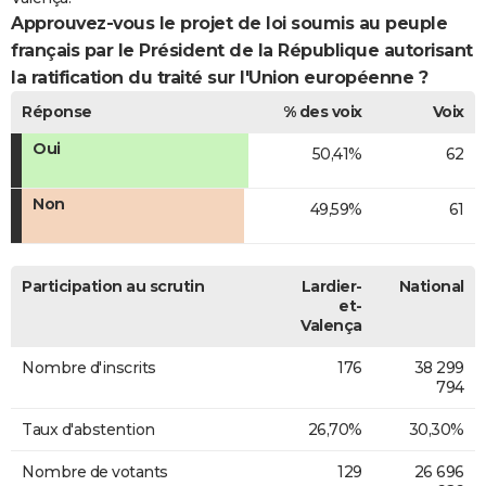
Approuvez-vous le projet de loi soumis au peuple
français par le Président de la République autorisant
la ratification du traité sur l'Union européenne ?
Réponse
% des voix
Voix
Oui
50,41%
62
Non
49,59%
61
Participation au scrutin
Lardier-
National
et-
Valença
Nombre d'inscrits
176
38 299
794
Taux d'abstention
26,70%
30,30%
Nombre de votants
129
26 696