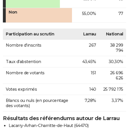
Non
55,00%
77
Participation au scrutin
Larrau
National
Nombre d'inscrits
267
38 299
794
Taux d'abstention
43,45%
30,30%
Nombre de votants
151
26 696
626
Votes exprimés
140
25 792 175
Blancs ou nuls (en pourcentage
7,28%
3,37%
des votants)
Résultats des référendums autour de Larrau
Lacarry-Arhan-Charritte-de-Haut (64470)