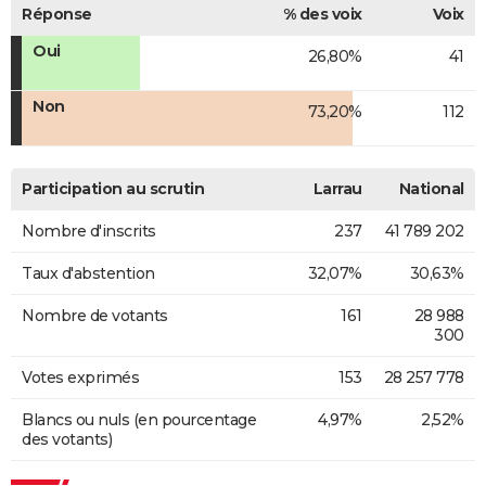
Réponse
% des voix
Voix
Oui
26,80%
41
Non
73,20%
112
Participation au scrutin
Larrau
National
Nombre d'inscrits
237
41 789 202
Taux d'abstention
32,07%
30,63%
Nombre de votants
161
28 988
300
Votes exprimés
153
28 257 778
Blancs ou nuls (en pourcentage
4,97%
2,52%
des votants)