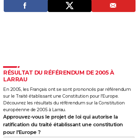
City break
Voyage de noces
Climat
Destinations
Voyage nature
Forum
+
PHOTO
GUIDES D'ACHAT
BONS PLANS
CARTE DE VOEUX
Carte Bonne année
Carte Pâques
Carte de Noël
Carte Saint-Valentin
Carte d'anniversaire
DICTIONNAIRE
Biographies
Expressions
Dictionnaire
Citations
Proverbes
PROGRAMME TV
RÉSULTAT DU RÉFÉRENDUM DE 2005 À
LARRAU
COPAINS D'AVANT
En 2005, les Français ont se sont prononcés par référendum
Se connecter
Collèges
Universités
Service militaire
S'inscrire
Lycées
Primaires
Entreprises
Avis de recherche
AVIS DE DÉCÈS
sur le Traité établissant une Constitution pour l'Europe.
Découvrez les résultats du référendum sur la Constitution
FORUM
européenne de 2005 à Larrau.
Approuvez-vous le projet de loi qui autorise la
Lifestyle
Sport
Television
Cinema
Bricolage
Culture
Auto
Voyage
ratification du traité établissant une constitution
pour l'Europe ?