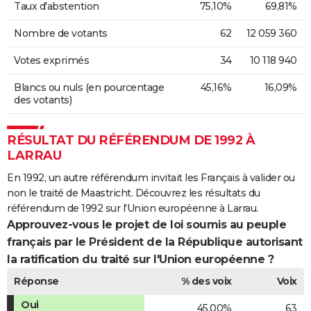
Taux d'abstention
75,10%
69,81%
Nombre de votants
62
12 059 360
Votes exprimés
34
10 118 940
Blancs ou nuls (en pourcentage
45,16%
16,09%
des votants)
RÉSULTAT DU RÉFÉRENDUM DE 1992 À
LARRAU
En 1992, un autre référendum invitait les Français à valider ou
non le traité de Maastricht. Découvrez les résultats du
référendum de 1992 sur l'Union européenne à Larrau.
Approuvez-vous le projet de loi soumis au peuple
français par le Président de la République autorisant
la ratification du traité sur l'Union européenne ?
Réponse
% des voix
Voix
Oui
45,00%
63