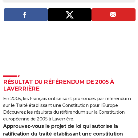
City break
Voyage de noces
Climat
Destinations
Voyage nature
Forum
+
PHOTO
GUIDES D'ACHAT
BONS PLANS
CARTE DE VOEUX
Carte Bonne année
Carte Pâques
Carte de Noël
Carte Saint-Valentin
Carte d'anniversaire
DICTIONNAIRE
Biographies
Expressions
Dictionnaire
Citations
Proverbes
PROGRAMME TV
RÉSULTAT DU RÉFÉRENDUM DE 2005 À
COPAINS D'AVANT
LAVERRIÈRE
Se connecter
Collèges
Universités
Service militaire
S'inscrire
Lycées
Primaires
Entreprises
Avis de recherche
AVIS DE DÉCÈS
En 2005, les Français ont se sont prononcés par référendum
sur le Traité établissant une Constitution pour l'Europe.
FORUM
Découvrez les résultats du référendum sur la Constitution
Lifestyle
Sport
Television
Cinema
Bricolage
Culture
Auto
Voyage
européenne de 2005 à Laverrière.
Approuvez-vous le projet de loi qui autorise la
ratification du traité établissant une constitution