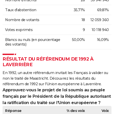
Nombre d'inscrits
28
39 941 943
Taux d'abstention
35,71%
69,81%
Nombre de votants
18
12 059 360
Votes exprimés
9
10 118 940
Blancs ou nuls (en pourcentage
50,00%
16,09%
des votants)
RÉSULTAT DU RÉFÉRENDUM DE 1992 À
LAVERRIÈRE
En 1992, un autre référendum invitait les Français à valider ou
non le traité de Maastricht. Découvrez les résultats du
référendum de 1992 sur l'Union européenne à Laverrière.
Approuvez-vous le projet de loi soumis au peuple
français par le Président de la République autorisant
la ratification du traité sur l'Union européenne ?
Réponse
% des voix
Voix