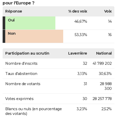
pour l'Europe ?
Réponse
% des voix
Voix
Oui
46,67%
14
Non
53,33%
16
Participation au scrutin
Laverrière
National
Nombre d'inscrits
32
41 789 202
Taux d'abstention
3,13%
30,63%
Nombre de votants
31
28 988
300
Votes exprimés
30
28 257 778
Blancs ou nuls (en pourcentage
3,23%
2,52%
des votants)