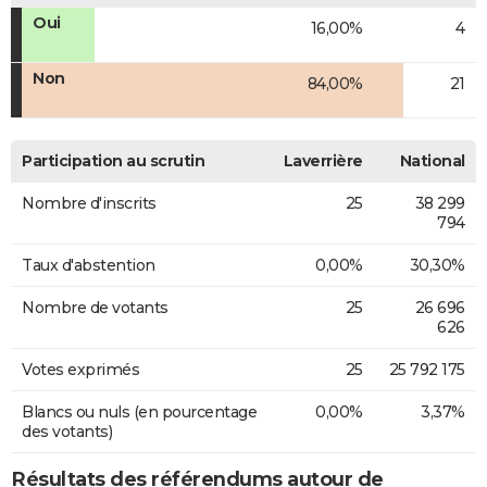
Oui
16,00%
4
Non
84,00%
21
Participation au scrutin
Laverrière
National
Nombre d'inscrits
25
38 299
794
Taux d'abstention
0,00%
30,30%
Nombre de votants
25
26 696
626
Votes exprimés
25
25 792 175
Blancs ou nuls (en pourcentage
0,00%
3,37%
des votants)
Résultats des référendums autour de