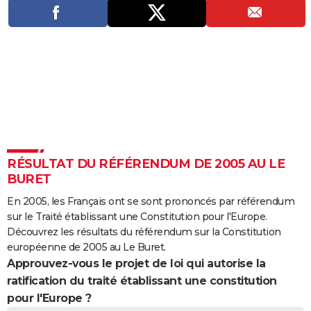
City break
Voyage de noces
Climat
Destinations
Voyage nature
Forum
+
PHOTO
GUIDES D'ACHAT
BONS PLANS
CARTE DE VOEUX
Carte Bonne année
Carte Pâques
Carte de Noël
Carte Saint-Valentin
Carte d'anniversaire
DICTIONNAIRE
Biographies
Expressions
Dictionnaire
Citations
Proverbes
PROGRAMME TV
RÉSULTAT DU RÉFÉRENDUM DE 2005 AU LE
BURET
COPAINS D'AVANT
En 2005, les Français ont se sont prononcés par référendum
Se connecter
Collèges
Universités
Service militaire
S'inscrire
Lycées
Primaires
Entreprises
Avis de recherche
AVIS DE DÉCÈS
sur le Traité établissant une Constitution pour l'Europe.
Découvrez les résultats du référendum sur la Constitution
FORUM
européenne de 2005 au Le Buret.
Approuvez-vous le projet de loi qui autorise la
Lifestyle
Sport
Television
Cinema
Bricolage
Culture
Auto
Voyage
ratification du traité établissant une constitution
pour l'Europe ?