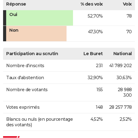
Réponse
% des voix
Voix
Oui
52,70%
78
Non
47,30%
70
Participation au scrutin
Le Buret
National
Nombre d'inscrits
231
41 789 202
Taux d'abstention
32,90%
30,63%
Nombre de votants
155
28 988
300
Votes exprimés
148
28 257 778
Blancs ou nuls (en pourcentage
4,52%
2,52%
des votants)