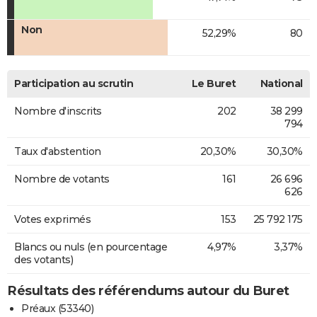
Non
52,29%
80
Participation au scrutin
Le Buret
National
Nombre d'inscrits
202
38 299
794
Taux d'abstention
20,30%
30,30%
Nombre de votants
161
26 696
626
Votes exprimés
153
25 792 175
Blancs ou nuls (en pourcentage
4,97%
3,37%
des votants)
Résultats des référendums autour du Buret
Préaux (53340)