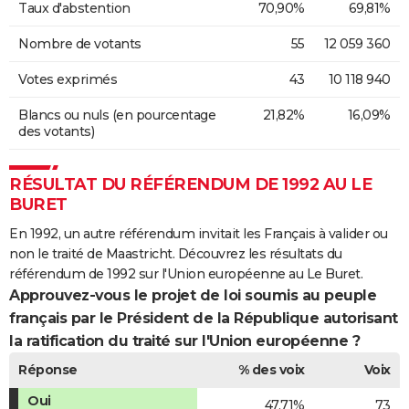
Taux d'abstention
70,90%
69,81%
Nombre de votants
55
12 059 360
Votes exprimés
43
10 118 940
Blancs ou nuls (en pourcentage
21,82%
16,09%
des votants)
RÉSULTAT DU RÉFÉRENDUM DE 1992 AU LE
BURET
En 1992, un autre référendum invitait les Français à valider ou
non le traité de Maastricht. Découvrez les résultats du
référendum de 1992 sur l'Union européenne au Le Buret.
Approuvez-vous le projet de loi soumis au peuple
français par le Président de la République autorisant
la ratification du traité sur l'Union européenne ?
Réponse
% des voix
Voix
Oui
47,71%
73