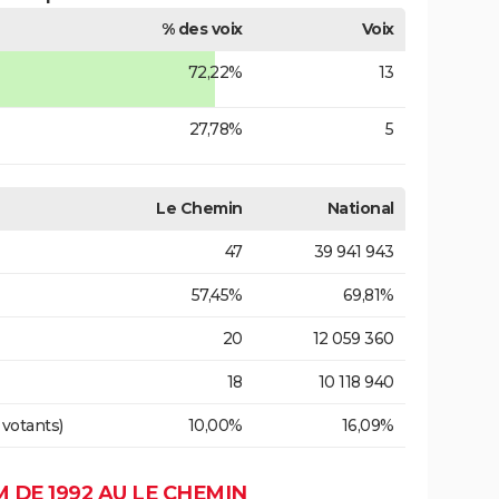
% des voix
Voix
72,22%
13
27,78%
5
Le Chemin
National
47
39 941 943
57,45%
69,81%
20
12 059 360
18
10 118 940
 votants)
10,00%
16,09%
DE 1992 AU LE CHEMIN