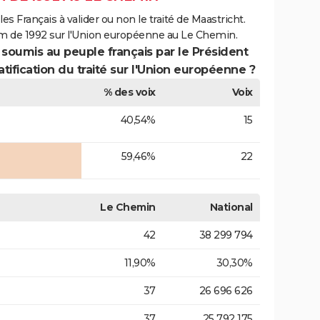
es Français à valider ou non le traité de Maastricht.
um de 1992 sur l'Union européenne au Le Chemin.
 soumis au peuple français par le Président
atification du traité sur l'Union européenne ?
% des voix
Voix
40,54%
15
59,46%
22
Le Chemin
National
42
38 299 794
11,90%
30,30%
37
26 696 626
37
25 792 175