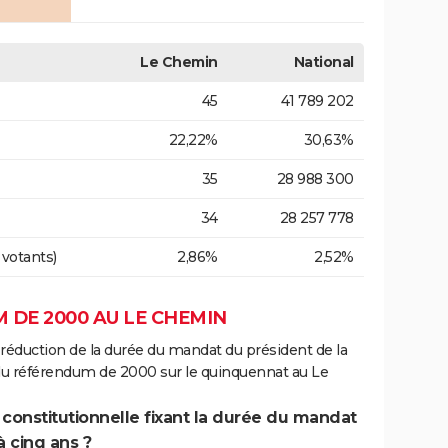
Le Chemin
National
45
41 789 202
22,22%
30,63%
35
28 988 300
34
28 257 778
 votants)
2,86%
2,52%
 DE 2000 AU LE CHEMIN
 réduction de la durée du mandat du président de la
 du référendum de 2000 sur le quinquennat au Le
 constitutionnelle fixant la durée du mandat
à cinq ans ?