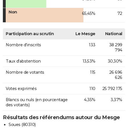
Non
65,45%
72
Participation au scrutin
Le Mesge
National
Nombre d'inscrits
133
38 299
794
Taux d'abstention
13,53%
30,30%
Nombre de votants
115
26 696
626
Votes exprimés
110
25 792 175
Blancs ou nuls (en pourcentage
4,35%
3,37%
des votants)
Résultats des référendums autour du Mesge
Soues (80310)