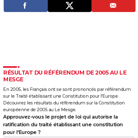
City break
Voyage de noces
Climat
Destinations
Voyage nature
Forum
+
PHOTO
GUIDES D'ACHAT
BONS PLANS
CARTE DE VOEUX
Carte Bonne année
Carte Pâques
Carte de Noël
Carte Saint-Valentin
Carte d'anniversaire
DICTIONNAIRE
Biographies
Expressions
Dictionnaire
Citations
Proverbes
PROGRAMME TV
RÉSULTAT DU RÉFÉRENDUM DE 2005 AU LE
MESGE
COPAINS D'AVANT
En 2005, les Français ont se sont prononcés par référendum
Se connecter
Collèges
Universités
Service militaire
S'inscrire
Lycées
Primaires
Entreprises
Avis de recherche
AVIS DE DÉCÈS
sur le Traité établissant une Constitution pour l'Europe.
Découvrez les résultats du référendum sur la Constitution
FORUM
européenne de 2005 au Le Mesge.
Approuvez-vous le projet de loi qui autorise la
Lifestyle
Sport
Television
Cinema
Bricolage
Culture
Auto
Voyage
ratification du traité établissant une constitution
pour l'Europe ?