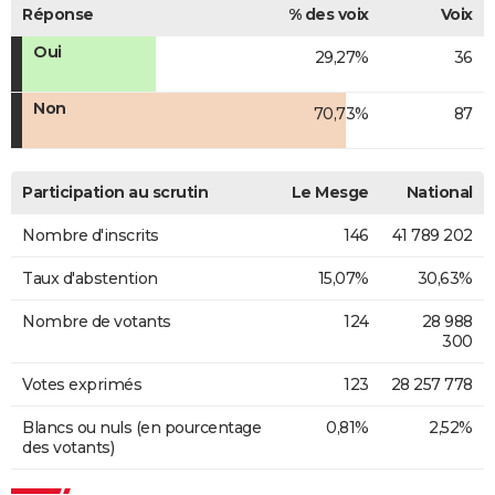
Réponse
% des voix
Voix
Oui
29,27%
36
Non
70,73%
87
Participation au scrutin
Le Mesge
National
Nombre d'inscrits
146
41 789 202
Taux d'abstention
15,07%
30,63%
Nombre de votants
124
28 988
300
Votes exprimés
123
28 257 778
Blancs ou nuls (en pourcentage
0,81%
2,52%
des votants)