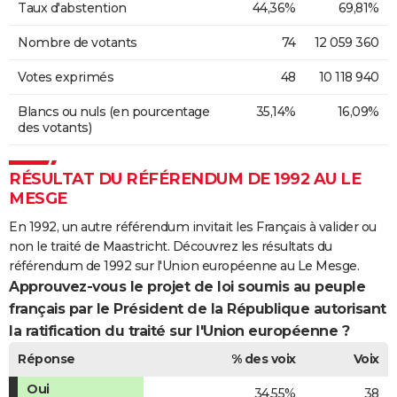
Taux d'abstention
44,36%
69,81%
Nombre de votants
74
12 059 360
Votes exprimés
48
10 118 940
Blancs ou nuls (en pourcentage
35,14%
16,09%
des votants)
RÉSULTAT DU RÉFÉRENDUM DE 1992 AU LE
MESGE
En 1992, un autre référendum invitait les Français à valider ou
non le traité de Maastricht. Découvrez les résultats du
référendum de 1992 sur l'Union européenne au Le Mesge.
Approuvez-vous le projet de loi soumis au peuple
français par le Président de la République autorisant
la ratification du traité sur l'Union européenne ?
Réponse
% des voix
Voix
Oui
34,55%
38