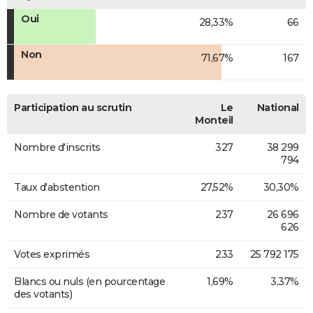
Oui
28,33%
66
Non
71,67%
167
Participation au scrutin
Le
National
Monteil
Nombre d'inscrits
327
38 299
794
Taux d'abstention
27,52%
30,30%
Nombre de votants
237
26 696
626
Votes exprimés
233
25 792 175
Blancs ou nuls (en pourcentage
1,69%
3,37%
des votants)