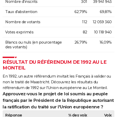
Nombre d'inscrits
301
39 941 943
Taux d'abstention
62,79%
69,81%
Nombre de votants
112
12 059 360
Votes exprimés
82
10 118 940
Blancs ou nuls (en pourcentage
26,79%
16,09%
des votants)
RÉSULTAT DU RÉFÉRENDUM DE 1992 AU LE
MONTEIL
En 1992, un autre référendum invitait les Français à valider ou
non le traité de Maastricht. Découvrez les résultats du
référendum de 1992 sur l'Union européenne au Le Monteil.
Approuvez-vous le projet de loi soumis au peuple
français par le Président de la République autorisant
la ratification du traité sur l'Union européenne ?
Réponse
% des voix
Voix