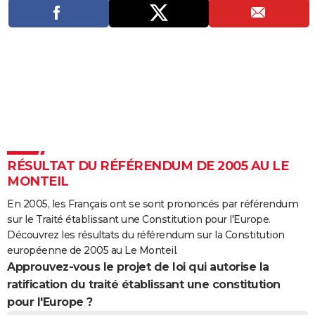
City break
Voyage de noces
Climat
Destinations
Voyage nature
Forum
+
PHOTO
GUIDES D'ACHAT
BONS PLANS
CARTE DE VOEUX
Carte Bonne année
Carte Pâques
Carte de Noël
Carte Saint-Valentin
Carte d'anniversaire
DICTIONNAIRE
Biographies
Expressions
Dictionnaire
Citations
Proverbes
PROGRAMME TV
RÉSULTAT DU RÉFÉRENDUM DE 2005 AU LE
MONTEIL
COPAINS D'AVANT
En 2005, les Français ont se sont prononcés par référendum
Se connecter
Collèges
Universités
Service militaire
S'inscrire
Lycées
Primaires
Entreprises
Avis de recherche
AVIS DE DÉCÈS
sur le Traité établissant une Constitution pour l'Europe.
Découvrez les résultats du référendum sur la Constitution
FORUM
européenne de 2005 au Le Monteil.
Approuvez-vous le projet de loi qui autorise la
Lifestyle
Sport
Television
Cinema
Bricolage
Culture
Auto
Voyage
ratification du traité établissant une constitution
pour l'Europe ?