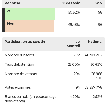
Réponse
% des voix
Voix
Oui
50,52%
98
Non
49,48%
96
Participation au scrutin
Le
National
Monteil
Nombre d'inscrits
272
41 789 202
Taux d'abstention
25,00%
30,63%
Nombre de votants
204
28 988
300
Votes exprimés
194
28 257 778
Blancs ou nuls (en pourcentage
4,90%
2,52%
des votants)