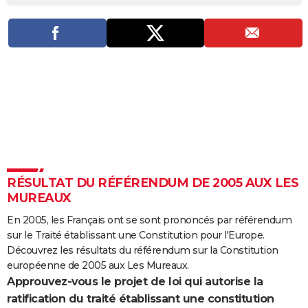
City break
Voyage de noces
Climat
Destinations
Voyage nature
Forum
+
PHOTO
GUIDES D'ACHAT
BONS PLANS
CARTE DE VOEUX
Carte Bonne année
Carte Pâques
Carte de Noël
Carte Saint-Valentin
Carte d'anniversaire
DICTIONNAIRE
Biographies
Expressions
Dictionnaire
Citations
Proverbes
PROGRAMME TV
RÉSULTAT DU RÉFÉRENDUM DE 2005 AUX LES
COPAINS D'AVANT
MUREAUX
Se connecter
Collèges
Universités
Service militaire
S'inscrire
Lycées
Primaires
Entreprises
Avis de recherche
AVIS DE DÉCÈS
En 2005, les Français ont se sont prononcés par référendum
sur le Traité établissant une Constitution pour l'Europe.
FORUM
Découvrez les résultats du référendum sur la Constitution
Lifestyle
Sport
Television
Cinema
Bricolage
Culture
Auto
Voyage
européenne de 2005 aux Les Mureaux.
Approuvez-vous le projet de loi qui autorise la
ratification du traité établissant une constitution