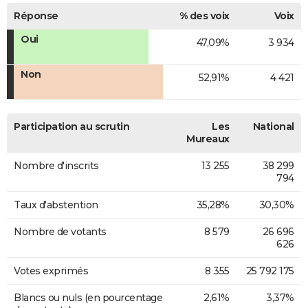
Réponse
% des voix
Voix
Oui
47,09%
3 934
Non
52,91%
4 421
Participation au scrutin
Les
National
Mureaux
Nombre d'inscrits
13 255
38 299
794
Taux d'abstention
35,28%
30,30%
Nombre de votants
8 579
26 696
626
Votes exprimés
8 355
25 792 175
Blancs ou nuls (en pourcentage
2,61%
3,37%