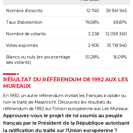
Nombre d'inscrits
12 740
39 941 943
Taux d'abstention
74,58%
69,81%
Nombre de votants
3 238
12 059 360
Votes exprimés
2 905
10 118 940
Blancs ou nuls (en pourcentage
10,28%
16,09%
des votants)
RÉSULTAT DU RÉFÉRENDUM DE 1992 AUX LES
MUREAUX
En 1992, un autre référendum invitait les Français à valider ou
non le traité de Maastricht. Découvrez les résultats du
référendum de 1992 sur l'Union européenne aux Les Mureaux.
Approuvez-vous le projet de loi soumis au peuple
français par le Président de la République autorisant
la ratification du traité sur l'Union européenne ?