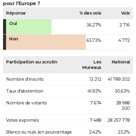
pour l'Europe ?
Réponse
% des voix
Voix
Oui
36,27%
2 716
Non
63,73%
4 772
Participation au scrutin
Les
National
Mureaux
Nombre d'inscrits
13 212
41 789 202
Taux d'abstention
41,92%
30,63%
Nombre de votants
7 674
28 988
300
Votes exprimés
7 488
28 257 778
Blancs ou nuls (en pourcentage
2,42%
2,52%