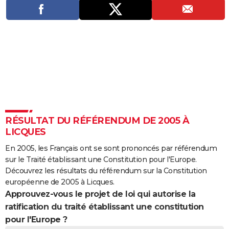
City break
Voyage de noces
Climat
Destinations
Voyage nature
Forum
+
PHOTO
GUIDES D'ACHAT
BONS PLANS
CARTE DE VOEUX
Carte Bonne année
Carte Pâques
Carte de Noël
Carte Saint-Valentin
Carte d'anniversaire
DICTIONNAIRE
Biographies
Expressions
Dictionnaire
Citations
Proverbes
PROGRAMME TV
RÉSULTAT DU RÉFÉRENDUM DE 2005 À
LICQUES
COPAINS D'AVANT
En 2005, les Français ont se sont prononcés par référendum
Se connecter
Collèges
Universités
Service militaire
S'inscrire
Lycées
Primaires
Entreprises
Avis de recherche
AVIS DE DÉCÈS
sur le Traité établissant une Constitution pour l'Europe.
Découvrez les résultats du référendum sur la Constitution
FORUM
européenne de 2005 à Licques.
Approuvez-vous le projet de loi qui autorise la
Lifestyle
Sport
Television
Cinema
Bricolage
Culture
Auto
Voyage
ratification du traité établissant une constitution
pour l'Europe ?