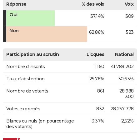
Réponse
% des voix
Voix
Oui
37,14%
309
Non
62,86%
523
Participation au scrutin
Licques
National
Nombre d'inscrits
1 160
41 789 202
Taux d'abstention
25,78%
30,63%
Nombre de votants
861
28 988
300
Votes exprimés
832
28 257 778
Blancs ou nuls (en pourcentage
3,37%
2,52%
des votants)