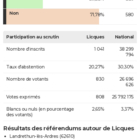
Non
71,78%
580
Participation au scrutin
Licques
National
Nombre d'inscrits
1 041
38 299
794
Taux d'abstention
20,27%
30,30%
Nombre de votants
830
26 696
626
Votes exprimés
808
25 792 175
Blancs ou nuls (en pourcentage
2,65%
3,37%
des votants)
Résultats des référendums autour de Licques
Landrethun-lès-Ardres (62610)