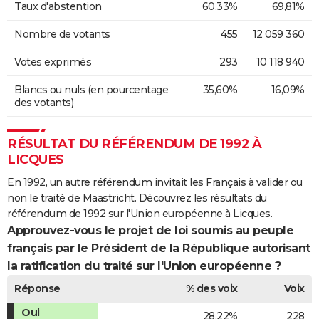
Taux d'abstention
60,33%
69,81%
Nombre de votants
455
12 059 360
Votes exprimés
293
10 118 940
Blancs ou nuls (en pourcentage
35,60%
16,09%
des votants)
RÉSULTAT DU RÉFÉRENDUM DE 1992 À
LICQUES
En 1992, un autre référendum invitait les Français à valider ou
non le traité de Maastricht. Découvrez les résultats du
référendum de 1992 sur l'Union européenne à Licques.
Approuvez-vous le projet de loi soumis au peuple
français par le Président de la République autorisant
la ratification du traité sur l'Union européenne ?
Réponse
% des voix
Voix
Oui
28,22%
228