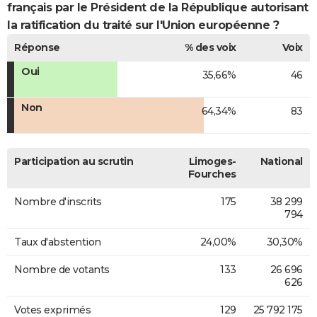
français par le Président de la République autorisant
la ratification du traité sur l'Union européenne ?
Réponse
% des voix
Voix
Oui
35,66%
46
Non
64,34%
83
Participation au scrutin
Limoges-
National
Fourches
Nombre d'inscrits
175
38 299
794
Taux d'abstention
24,00%
30,30%
Nombre de votants
133
26 696
626
Votes exprimés
129
25 792 175