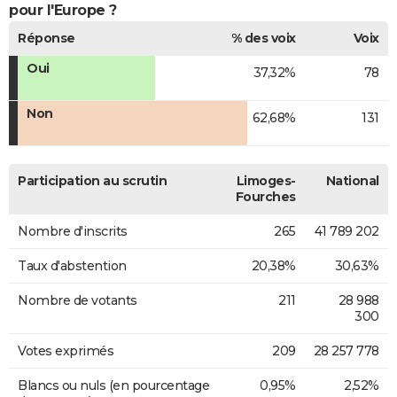
pour l'Europe ?
Réponse
% des voix
Voix
Oui
37,32%
78
Non
62,68%
131
Participation au scrutin
Limoges-
National
Fourches
Nombre d'inscrits
265
41 789 202
Taux d'abstention
20,38%
30,63%
Nombre de votants
211
28 988
300
Votes exprimés
209
28 257 778
Blancs ou nuls (en pourcentage
0,95%
2,52%