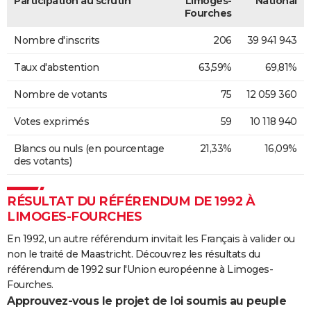
Participation au scrutin
Limoges-
National
Fourches
Nombre d'inscrits
206
39 941 943
Taux d'abstention
63,59%
69,81%
Nombre de votants
75
12 059 360
Votes exprimés
59
10 118 940
Blancs ou nuls (en pourcentage
21,33%
16,09%
des votants)
RÉSULTAT DU RÉFÉRENDUM DE 1992 À
LIMOGES-FOURCHES
En 1992, un autre référendum invitait les Français à valider ou
non le traité de Maastricht. Découvrez les résultats du
référendum de 1992 sur l'Union européenne à Limoges-
Fourches.
Approuvez-vous le projet de loi soumis au peuple