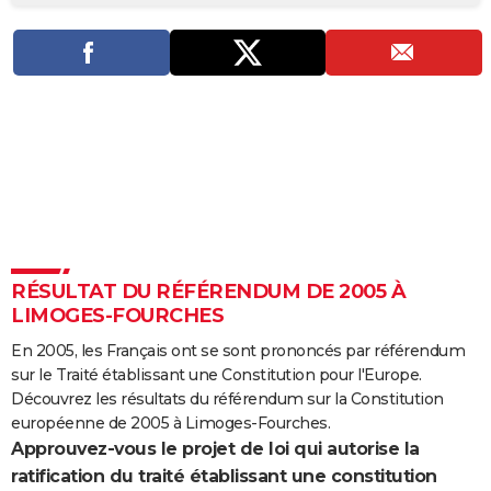
City break
Voyage de noces
Climat
Destinations
Voyage nature
Forum
+
PHOTO
GUIDES D'ACHAT
BONS PLANS
CARTE DE VOEUX
Carte Bonne année
Carte Pâques
Carte de Noël
Carte Saint-Valentin
Carte d'anniversaire
DICTIONNAIRE
Biographies
Expressions
Dictionnaire
Citations
Proverbes
PROGRAMME TV
RÉSULTAT DU RÉFÉRENDUM DE 2005 À
COPAINS D'AVANT
LIMOGES-FOURCHES
Se connecter
Collèges
Universités
Service militaire
S'inscrire
Lycées
Primaires
Entreprises
Avis de recherche
AVIS DE DÉCÈS
En 2005, les Français ont se sont prononcés par référendum
sur le Traité établissant une Constitution pour l'Europe.
FORUM
Découvrez les résultats du référendum sur la Constitution
Lifestyle
Sport
Television
Cinema
Bricolage
Culture
Auto
Voyage
européenne de 2005 à Limoges-Fourches.
Approuvez-vous le projet de loi qui autorise la
ratification du traité établissant une constitution