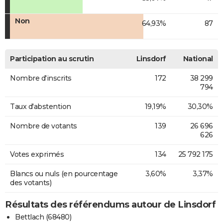
Non
64,93%
87
Participation au scrutin
Linsdorf
National
Nombre d'inscrits
172
38 299
794
Taux d'abstention
19,19%
30,30%
Nombre de votants
139
26 696
626
Votes exprimés
134
25 792 175
Blancs ou nuls (en pourcentage
3,60%
3,37%
des votants)
Résultats des référendums autour de Linsdorf
Bettlach (68480)