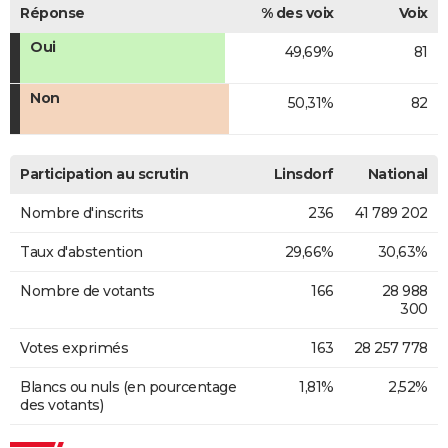
Réponse
% des voix
Voix
Oui
49,69%
81
Non
50,31%
82
Participation au scrutin
Linsdorf
National
Nombre d'inscrits
236
41 789 202
Taux d'abstention
29,66%
30,63%
Nombre de votants
166
28 988
300
Votes exprimés
163
28 257 778
Blancs ou nuls (en pourcentage
1,81%
2,52%
des votants)