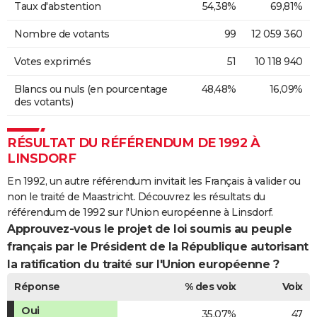
Taux d'abstention
54,38%
69,81%
Nombre de votants
99
12 059 360
Votes exprimés
51
10 118 940
Blancs ou nuls (en pourcentage
48,48%
16,09%
des votants)
RÉSULTAT DU RÉFÉRENDUM DE 1992 À
LINSDORF
En 1992, un autre référendum invitait les Français à valider ou
non le traité de Maastricht. Découvrez les résultats du
référendum de 1992 sur l'Union européenne à Linsdorf.
Approuvez-vous le projet de loi soumis au peuple
français par le Président de la République autorisant
la ratification du traité sur l'Union européenne ?
Réponse
% des voix
Voix
Oui
35,07%
47