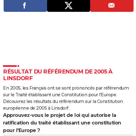
City break
Voyage de noces
Climat
Destinations
Voyage nature
Forum
+
PHOTO
GUIDES D'ACHAT
BONS PLANS
CARTE DE VOEUX
Carte Bonne année
Carte Pâques
Carte de Noël
Carte Saint-Valentin
Carte d'anniversaire
DICTIONNAIRE
Biographies
Expressions
Dictionnaire
Citations
Proverbes
PROGRAMME TV
RÉSULTAT DU RÉFÉRENDUM DE 2005 À
LINSDORF
COPAINS D'AVANT
En 2005, les Français ont se sont prononcés par référendum
Se connecter
Collèges
Universités
Service militaire
S'inscrire
Lycées
Primaires
Entreprises
Avis de recherche
AVIS DE DÉCÈS
sur le Traité établissant une Constitution pour l'Europe.
Découvrez les résultats du référendum sur la Constitution
FORUM
européenne de 2005 à Linsdorf.
Approuvez-vous le projet de loi qui autorise la
Lifestyle
Sport
Television
Cinema
Bricolage
Culture
Auto
Voyage
ratification du traité établissant une constitution
pour l'Europe ?