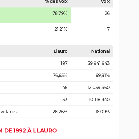
% des voix
Voix
78,79%
26
21,21%
7
Llauro
National
197
39 941 943
76,65%
69,81%
46
12 059 360
33
10 118 940
 votants)
28,26%
16,09%
 DE 1992 À LLAURO