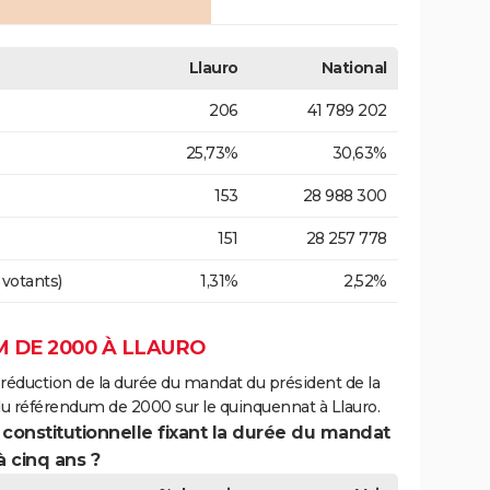
Llauro
National
206
41 789 202
25,73%
30,63%
153
28 988 300
151
28 257 778
 votants)
1,31%
2,52%
 DE 2000 À LLAURO
 réduction de la durée du mandat du président de la
du référendum de 2000 sur le quinquennat à Llauro.
 constitutionnelle fixant la durée du mandat
à cinq ans ?