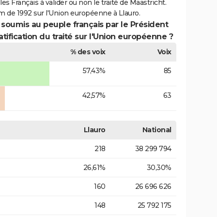
es Français à valider ou non le traité de Maastricht.
m de 1992 sur l'Union européenne à Llauro.
 soumis au peuple français par le Président
atification du traité sur l'Union européenne ?
% des voix
Voix
57,43%
85
42,57%
63
Llauro
National
218
38 299 794
26,61%
30,30%
160
26 696 626
148
25 792 175